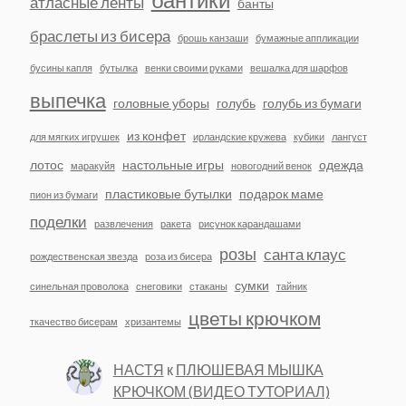
атласные ленты
банты
браслеты из бисера
брошь канзаши
бумажные аппликации
бусины капля
бутылка
венки своими руками
вешалка для шарфов
выпечка
головные уборы
голубь
голубь из бумаги
из конфет
для мягких игрушек
ирландские кружева
кубики
лангуст
лотос
настольные игры
одежда
маракуйя
новогодний венок
пластиковые бутылки
подарок маме
пион из бумаги
поделки
развлечения
ракета
рисунок карандашами
розы
санта клаус
рождественская звезда
роза из бисера
сумки
синельная проволока
снеговики
стаканы
тайник
цветы крючком
ткачество бисерам
хризантемы
НАСТЯ
к
ПЛЮШЕВАЯ МЫШКА
КРЮЧКОМ (ВИДЕО ТУТОРИАЛ)