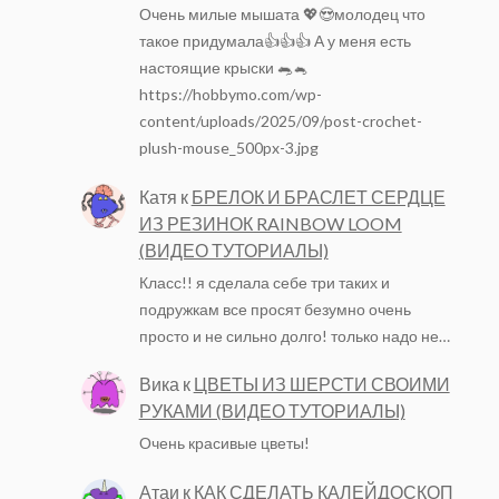
Очень милые мышата 💖😍молодец что
такое придумала👍👍👍 А у меня есть
настоящие крыски 🐀🐁
https://hobbymo.com/wp-
content/uploads/2025/09/post-crochet-
plush-mouse_500px-3.jpg
Катя
к
БРЕЛОК И БРАСЛЕТ СЕРДЦЕ
ИЗ РЕЗИНОК RAINBOW LOOM
(ВИДЕО ТУТОРИАЛЫ)
Класс!! я сделала себе три таких и
подружкам все просят безумно очень
просто и не сильно долго! только надо не…
Вика
к
ЦВЕТЫ ИЗ ШЕРСТИ СВОИМИ
РУКАМИ (ВИДЕО ТУТОРИАЛЫ)
Очень красивые цветы!
Атаи
к
КАК СДЕЛАТЬ КАЛЕЙДОСКОП