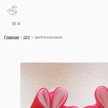
Перейти
к
содержимому
Main
Menu
Главная
DIY
цветок канзаши