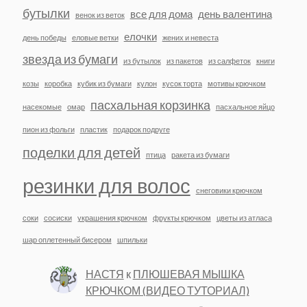
бутылки
все для дома
день валентина
венок из веток
елочки
день победы
еловые ветки
жених и невеста
звезда из бумаги
из бутылок
из пакетов
из салфеток
книги
козы
коробка
кубик из бумаги
кулон
кусок торта
мотивы крючком
пасхальная корзинка
насекомые
омар
пасхальное яйцо
пион из фольги
пластик
подарок подруге
поделки для детей
птица
ракета из бумаги
резинки для волос
снеговики крючком
соки
сосиски
украшения крючком
фрукты крючком
цветы из атласа
шар оплетенный бисером
шпильки
НАСТЯ
к
ПЛЮШЕВАЯ МЫШКА
КРЮЧКОМ (ВИДЕО ТУТОРИАЛ)