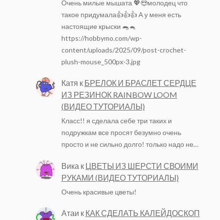
Очень милые мышата 💖😍молодец что
такое придумала👍👍👍 А у меня есть
настоящие крыски 🐀🐁
https://hobbymo.com/wp-
content/uploads/2025/09/post-crochet-
plush-mouse_500px-3.jpg
Катя
к
БРЕЛОК И БРАСЛЕТ СЕРДЦЕ
ИЗ РЕЗИНОК RAINBOW LOOM
(ВИДЕО ТУТОРИАЛЫ)
Класс!! я сделала себе три таких и
подружкам все просят безумно очень
просто и не сильно долго! только надо не…
Вика
к
ЦВЕТЫ ИЗ ШЕРСТИ СВОИМИ
РУКАМИ (ВИДЕО ТУТОРИАЛЫ)
Очень красивые цветы!
Атаи
к
КАК СДЕЛАТЬ КАЛЕЙДОСКОП