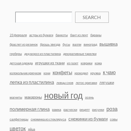
SEARCH
23 февраля
астры из бумаги
банкоты
бант из лент
бараны
вышивка
браслет из резинок
брошь звезда
бусы
валли
виноград
герберы
дед мороз из пластилина
декоративные тарелки
игрушки из ткани
детская одежда
из газет
коврики
кожа
к чаю
конфеты
колокольчик крючком
кони
крокодил
кружка
лепка из пластилина
лягушки
ловцы снов
лотос оригами
новый год
макароны
магниты
осень
роза
полимерная глина
рамка
расчески
рецепт
рисунки
снежинки из бумаги
салфетницы
снежинка из стекляруса
совы
цветок
яйца