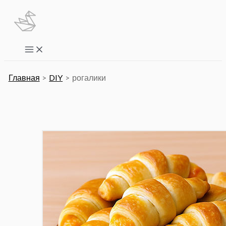
Перейти
к
содержимому
Main
Menu
Главная
DIY
рогалики