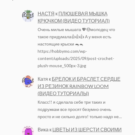
НАСТЯ
к
ПЛЮШЕВАЯ МЫШКА
КРЮЧКОМ (ВИДЕО ТУТОРИАЛ)
Очень милые мышата 💖😍молодец что
такое придумала👍👍👍 А у меня есть
настоящие крыски 🐀🐁
https://hobbymo.com/wp-
content/uploads/2025/09/post-crochet-
plush-mouse_500px-3.jpg
Катя
к
БРЕЛОК И БРАСЛЕТ СЕРДЦЕ
ИЗ РЕЗИНОК RAINBOW LOOM
(ВИДЕО ТУТОРИАЛЫ)
Класс!! я сделала себе три таких и
подружкам все просят безумно очень
просто и не сильно долго! только надо не…
Вика
к
ЦВЕТЫ ИЗ ШЕРСТИ СВОИМИ