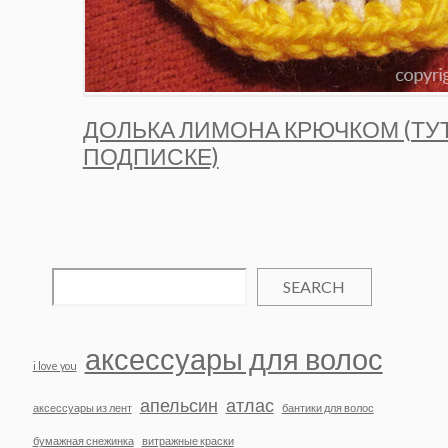
ДОЛЬКА ЛИМОНА КРЮЧКОМ (ТУ
ПОДПИСКЕ)
SEARCH
аксессуары для волос
i love you
апельсин
атлас
аксессуары из лент
бантики для волос
бумажная снежинка
витражные краски