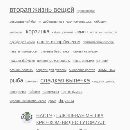
вторая жизнь вещей
гороскоп рак
декоративный бантик
добавить пост
елочная игрушка
кабошон
корзинка
лимон
клематис
кубик оригами
лотос из салфеток
оплести шар бисером
одежда для кукол
оригами органайзеры
пакеты
памперсы
плетение без станка
повязки на голову
подарок бабушке
природные материалы
птица оригами
пэчворк
ромашка
резинки бантики
рецепты для духовки
рисование цветов
сладкая выпечка
рыба
самолет
сладкий цветок
снегурочка
тайники
талисманы
торт из бумаги
фрукты
украшение шампанского
флис
НАСТЯ
к
ПЛЮШЕВАЯ МЫШКА
КРЮЧКОМ (ВИДЕО ТУТОРИАЛ)