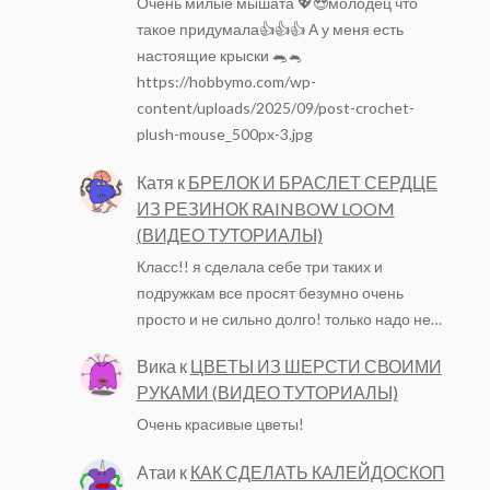
Очень милые мышата 💖😍молодец что
такое придумала👍👍👍 А у меня есть
настоящие крыски 🐀🐁
https://hobbymo.com/wp-
content/uploads/2025/09/post-crochet-
plush-mouse_500px-3.jpg
Катя
к
БРЕЛОК И БРАСЛЕТ СЕРДЦЕ
ИЗ РЕЗИНОК RAINBOW LOOM
(ВИДЕО ТУТОРИАЛЫ)
Класс!! я сделала себе три таких и
подружкам все просят безумно очень
просто и не сильно долго! только надо не…
Вика
к
ЦВЕТЫ ИЗ ШЕРСТИ СВОИМИ
РУКАМИ (ВИДЕО ТУТОРИАЛЫ)
Очень красивые цветы!
Атаи
к
КАК СДЕЛАТЬ КАЛЕЙДОСКОП