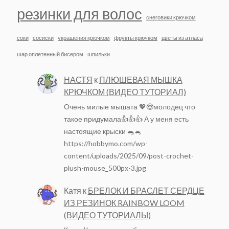
резинки для волос
снеговики крючком
соки
сосиски
украшения крючком
фрукты крючком
цветы из атласа
шар оплетенный бисером
шпильки
НАСТЯ
к
ПЛЮШЕВАЯ МЫШКА
КРЮЧКОМ (ВИДЕО ТУТОРИАЛ)
Очень милые мышата 💖😍молодец что
такое придумала👍👍👍 А у меня есть
настоящие крыски 🐀🐁
https://hobbymo.com/wp-
content/uploads/2025/09/post-crochet-
plush-mouse_500px-3.jpg
Катя
к
БРЕЛОК И БРАСЛЕТ СЕРДЦЕ
ИЗ РЕЗИНОК RAINBOW LOOM
(ВИДЕО ТУТОРИАЛЫ)