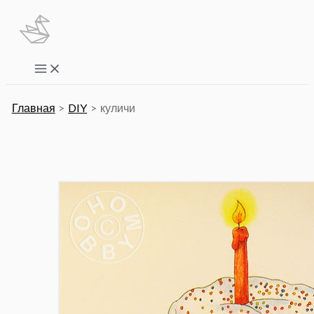
Перейти
к
содержимому
Main
Menu
Главная
DIY
куличи