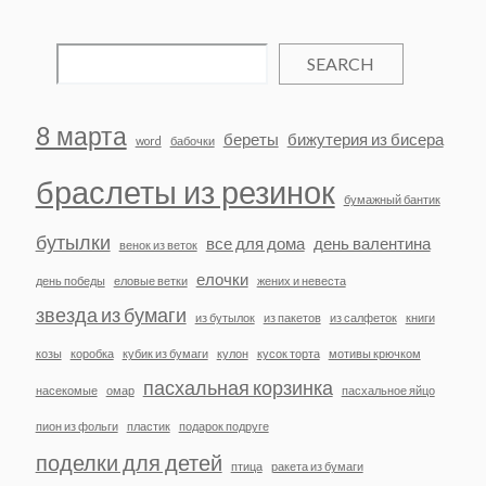
SEARCH
8 марта
береты
бижутерия из бисера
word
бабочки
браслеты из резинок
бумажный бантик
бутылки
все для дома
день валентина
венок из веток
елочки
день победы
еловые ветки
жених и невеста
звезда из бумаги
из бутылок
из пакетов
из салфеток
книги
козы
коробка
кубик из бумаги
кулон
кусок торта
мотивы крючком
пасхальная корзинка
насекомые
омар
пасхальное яйцо
пион из фольги
пластик
подарок подруге
поделки для детей
птица
ракета из бумаги