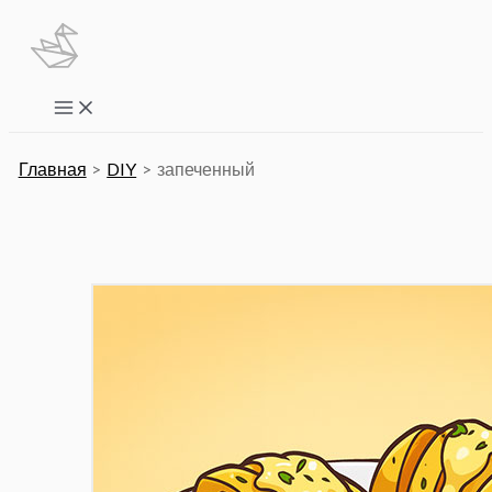
Перейти
к
содержимому
Main
Menu
Главная
DIY
запеченный