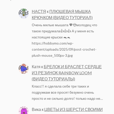
НАСТЯ
к
ПЛЮШЕВАЯ МЫШКА
КРЮЧКОМ (ВИДЕО ТУТОРИАЛ)
Очень милые мышата 💖😍молодец что
такое придумала👍👍👍 А у меня есть
настоящие крыски 🐀🐁
https://hobbymo.com/wp-
content/uploads/2025/09/post-crochet-
plush-mouse_500px-3.jpg
Катя
к
БРЕЛОК И БРАСЛЕТ СЕРДЦЕ
ИЗ РЕЗИНОК RAINBOW LOOM
(ВИДЕО ТУТОРИАЛЫ)
Класс!! я сделала себе три таких и
подружкам все просят безумно очень
просто и не сильно долго! только надо не…
Вика
к
ЦВЕТЫ ИЗ ШЕРСТИ СВОИМИ