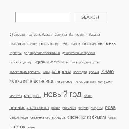
SEARCH
23 февраля
астры из бумаги
банкоты
бант из лент
бараны
вышивка
браслет из резинок
брошь звезда
бусы
валли
виноград
герберы
дед мороз из пластилина
декоративные тарелки
игрушки из ткани
детская одежда
из газет
коврики
кожа
к чаю
конфеты
колокольчик крючком
кони
крокодил
кружка
лепка из пластилина
лягушки
ловцы снов
лотос оригами
новый год
макароны
магниты
осень
роза
полимерная глина
рамка
расчески
рецепт
рисунки
снежинки из бумаги
салфетницы
снежинка из стекляруса
совы
цветок
яйца