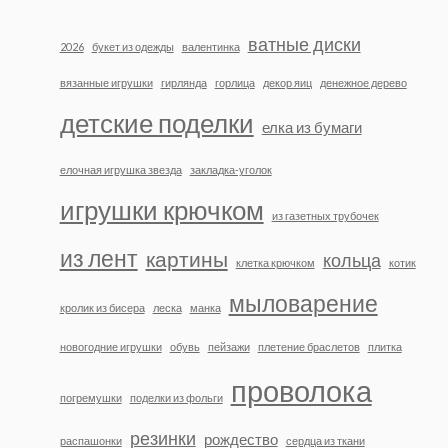
ватные диски
2026
букет из одежды
валентинка
вязанные игрушки
гирлянда
горлица
декор яиц
денежное дерево
детские поделки
елка из бумаги
елочная игрушка звезда
закладка-уголок
игрушки крючком
из газетных трубочек
из лент
картины
кольца
клетка крючком
котик
мыловарение
кролик из бисера
леска
манка
новогодние игрушки
обувь
пейзажи
плетение браслетов
плитка
проволока
погремушки
поделки из фольги
резинки
рождество
распашонки
сердца из ткани