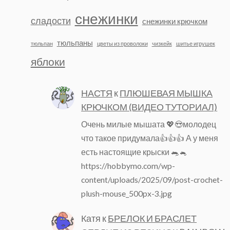
снежинки
сладости
снежинки крючком
тюльпаны
тюльпан
цветы из проволоки
чизкейк
шитье игрушек
яблоки
НАСТЯ
к
ПЛЮШЕВАЯ МЫШКА
КРЮЧКОМ (ВИДЕО ТУТОРИАЛ)
Очень милые мышата 💖😍молодец
что такое придумала👍👍👍 А у меня
есть настоящие крыски 🐀🐁
https://hobbymo.com/wp-
content/uploads/2025/09/post-crochet-
plush-mouse_500px-3.jpg
Катя
к
БРЕЛОК И БРАСЛЕТ