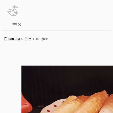
Перейти
к
содержимому
Main
Menu
Главная
DIY
вафли