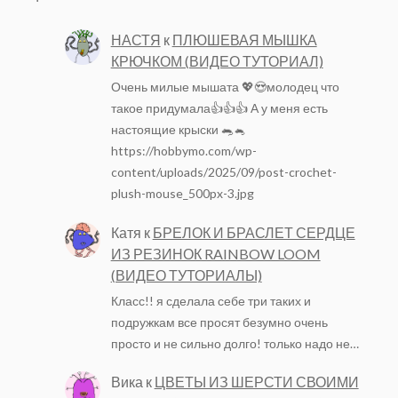
НАСТЯ
к
ПЛЮШЕВАЯ МЫШКА
КРЮЧКОМ (ВИДЕО ТУТОРИАЛ)
Очень милые мышата 💖😍молодец что
такое придумала👍👍👍 А у меня есть
настоящие крыски 🐀🐁
https://hobbymo.com/wp-
content/uploads/2025/09/post-crochet-
plush-mouse_500px-3.jpg
Катя
к
БРЕЛОК И БРАСЛЕТ СЕРДЦЕ
ИЗ РЕЗИНОК RAINBOW LOOM
(ВИДЕО ТУТОРИАЛЫ)
Класс!! я сделала себе три таких и
подружкам все просят безумно очень
просто и не сильно долго! только надо не…
Вика
к
ЦВЕТЫ ИЗ ШЕРСТИ СВОИМИ