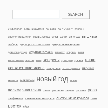
SEARCH
23 февраля
астры из бумаги
банкоты
бант из лент
бараны
вышивка
браслет из резинок
брошь звезда
бусы
валли
виноград
герберы
дед мороз из пластилина
декоративные тарелки
игрушки из ткани
детская одежда
из газет
коврики
кожа
к чаю
конфеты
колокольчик крючком
кони
крокодил
кружка
лепка из пластилина
лягушки
ловцы снов
лотос оригами
новый год
макароны
магниты
осень
роза
полимерная глина
рамка
расчески
рецепт
рисунки
снежинки из бумаги
салфетницы
снежинка из стекляруса
совы
цветок
яйца