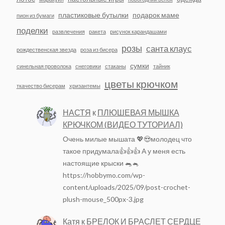
пластиковые бутылки
подарок маме
пион из бумаги
поделки
развлечения
ракета
рисунок карандашами
розы
санта клаус
рождественская звезда
роза из бисера
сумки
синельная проволока
снеговики
стаканы
тайник
цветы крючком
ткачество бисерам
хризантемы
НАСТЯ
к
ПЛЮШЕВАЯ МЫШКА
КРЮЧКОМ (ВИДЕО ТУТОРИАЛ)
Очень милые мышата 💖😍молодец что
такое придумала👍👍👍 А у меня есть
настоящие крыски 🐀🐁
https://hobbymo.com/wp-
content/uploads/2025/09/post-crochet-
plush-mouse_500px-3.jpg
Катя
к
БРЕЛОК И БРАСЛЕТ СЕРДЦЕ