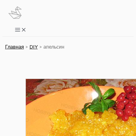
Перейти
к
содержимому
Main
Menu
Главная
DIY
апельсин