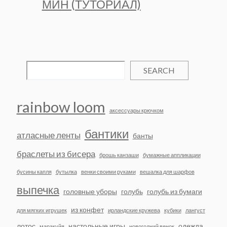
МИН (ТУТОРИАЛ)
SEARCH
rainbow loom
аксессуары крючком
бантики
атласные ленты
банты
браслеты из бисера
брошь канзаши
бумажные аппликации
бусины капля
бутылка
венки своими руками
вешалка для шарфов
выпечка
головные уборы
голубь
голубь из бумаги
из конфет
для мягких игрушек
ирландские кружева
кубики
лангуст
лотос
настольные игры
одежда
маракуйя
новогодний венок