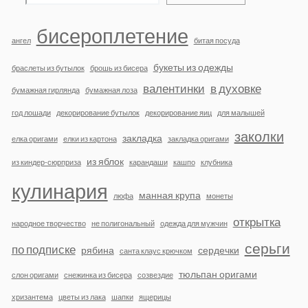
бисероплетение
ангел
битая посуда
букеты из одежды
браслеты из бутылок
брошь из бисера
валентинки
в духовке
бумажная гирлянда
бумажная лоза
год лошади
декорирование бутылок
декорирование яиц
для малышей
заколки
закладка
елка оригами
елки из картона
закладка оригами
из яблок
из киндер-сюрприза
карандаши
кашпо
клубника
кулинария
манная крупа
люфа
монеты
открытка
народное творчество
не полигональный
одежда для мужчин
серьги
по подписке
рябина
сердечки
санта клаус крючком
тюльпан оригами
слон оригами
снежинка из бисера
созвездие
хризантема
цветы из лака
шапки
ящерицы