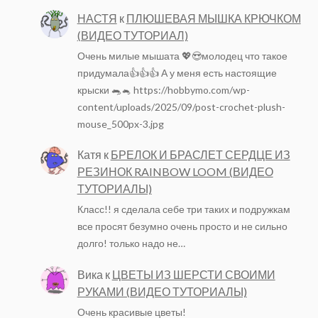
НАСТЯ
к
ПЛЮШЕВАЯ МЫШКА КРЮЧКОМ
(ВИДЕО ТУТОРИАЛ)
Очень милые мышата 💖😍молодец что такое
придумала👍👍👍 А у меня есть настоящие
крыски 🐀🐁 https://hobbymo.com/wp-
content/uploads/2025/09/post-crochet-plush-
mouse_500px-3.jpg
Катя
к
БРЕЛОК И БРАСЛЕТ СЕРДЦЕ ИЗ
РЕЗИНОК RAINBOW LOOM (ВИДЕО
ТУТОРИАЛЫ)
Класс!! я сделала себе три таких и подружкам
все просят безумно очень просто и не сильно
долго! только надо не…
Вика
к
ЦВЕТЫ ИЗ ШЕРСТИ СВОИМИ
РУКАМИ (ВИДЕО ТУТОРИАЛЫ)
Очень красивые цветы!