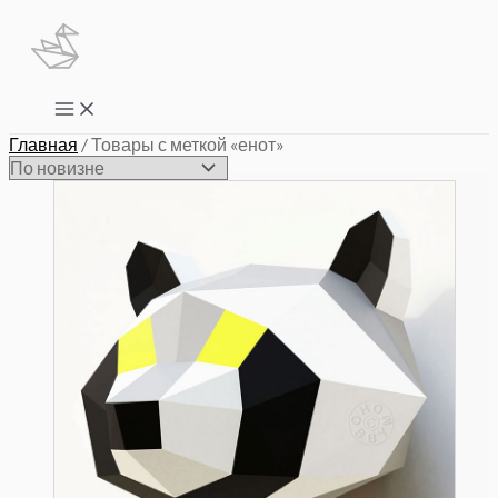
Перейти
к
содержимому
Main
Menu
Главная
/ Товары с меткой «енот»