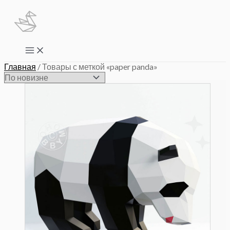
Перейти
к
содержимому
Main
Menu
Главная
/ Товары с меткой «paper panda»