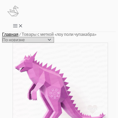
Перейти
к
содержимому
Main
Menu
Главная
/ Товары с меткой «лоу поли чупакабра»