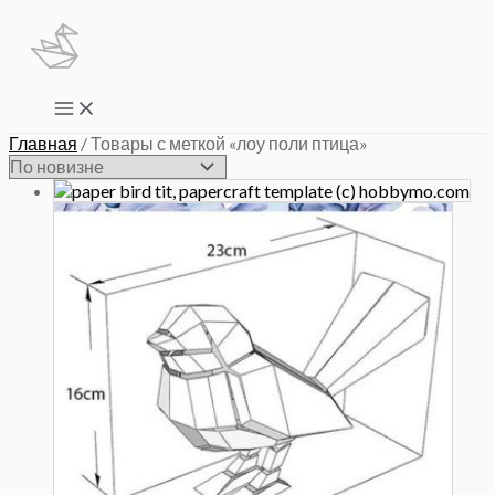
Перейти
к
содержимому
Main
Menu
Главная
/ Товары с меткой «лоу поли птица»