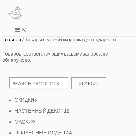
Перейти
к
содержимому
Main
Menu
Главная
/ Товары с меткой «коробка для подарков»
Товаров, соответствующих вашему запросу, не
обнаружено.
SEARCH
6
СКИДКИ
6
Т
1
НАСТЕННЫЙ ДЕКОР
12
О
2
9
В
МАСКИ
9
Т
Т
А
О
4
ПОДВЕСНЫЕ МОДЕЛИ
4
О
Р