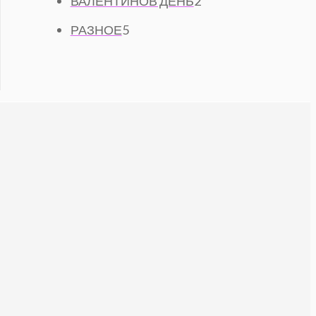
А
В
2
ВАЛЕНТИНОВ ДЕНЬ
2
Р
О
А
Т
5
О
В
РАЗНОЕ
5
Р
О
Т
В
А
А
В
О
Р
А
В
О
Р
А
В
А
Р
О
В