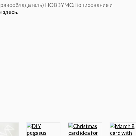
(правообладатель) HOBBYMO. Копирование и
е
здесь
.