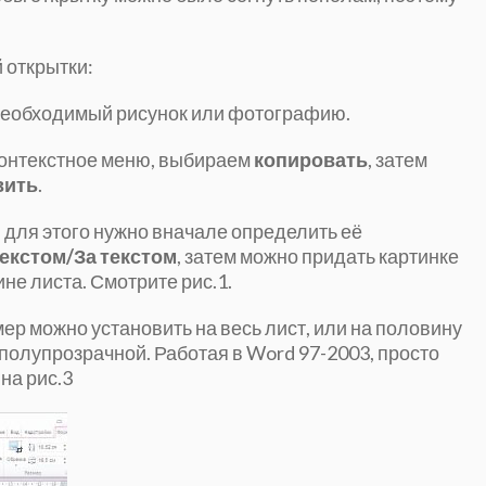
й открытки:
еобходимый рисунок или фотографию.
контекстное меню, выбираем
копировать
, затем
вить
.
 для этого нужно вначале определить её
екстом/За текстом
, затем можно придать картинке
е листа. Смотрите рис.1.
ер можно установить на весь лист, или на половину
 полупрозрачной. Работая в Word 97-2003, просто
 на рис.3