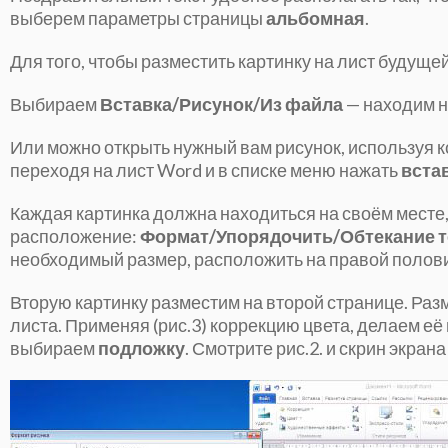
выберем параметры страницы
альбомная
.
Для того, чтобы разместить картинку на лист будуще
Выбираем
Вставка/Рисунок/Из файла
— находим н
Или можно открыть нужный вам рисунок, используя 
переходя на лист Word и в списке меню нажать
вста
Каждая картинка должна находиться на своём месте,
расположение:
Формат/Упорядочить/Обтекание т
необходимый размер, расположить на правой половин
Вторую картинку разместим на второй странице. Разм
листа. Применяя (рис.3) коррекцию цвета, делаем её
выбираем
подложку
. Смотрите рис.2. и скрин экрана