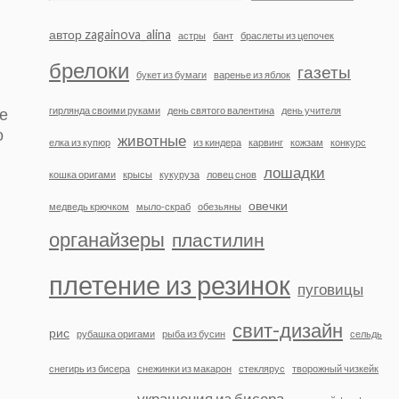
автор zagainova_alina
астры
бант
браслеты из цепочек
брелоки
газеты
букет из бумаги
варенье из яблок
не
гирлянда своими руками
день святого валентина
день учителя
о
животные
елка из купюр
из киндера
карвинг
кожзам
конкурс
лошадки
кошка оригами
крысы
кукуруза
ловец снов
овечки
медведь крючком
мыло-скраб
обезьяны
органайзеры
пластилин
плетение из резинок
пуговицы
свит-дизайн
рис
рубашка оригами
рыба из бусин
сельдь
снегирь из бисера
снежинки из макарон
стеклярус
творожный чизкейк
украшения из бисера