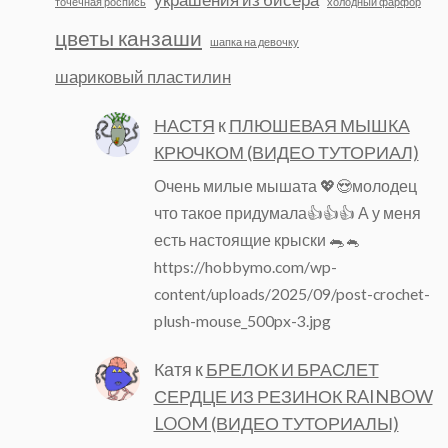
точечная роспись
холодный фарфор
цветы канзаши
шапка на девочку
шариковый пластилин
НАСТЯ
к
ПЛЮШЕВАЯ МЫШКА
КРЮЧКОМ (ВИДЕО ТУТОРИАЛ)
Очень милые мышата 💖😍молодец
что такое придумала👍👍👍 А у меня
есть настоящие крыски 🐀🐁
https://hobbymo.com/wp-
content/uploads/2025/09/post-crochet-
plush-mouse_500px-3.jpg
Катя
к
БРЕЛОК И БРАСЛЕТ
СЕРДЦЕ ИЗ РЕЗИНОК RAINBOW
LOOM (ВИДЕО ТУТОРИАЛЫ)