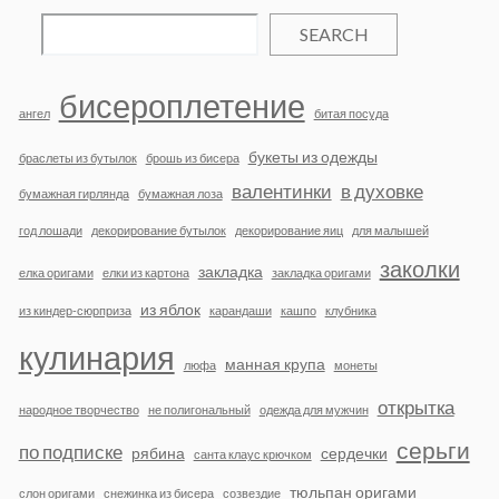
SEARCH
бисероплетение
ангел
битая посуда
букеты из одежды
браслеты из бутылок
брошь из бисера
валентинки
в духовке
бумажная гирлянда
бумажная лоза
год лошади
декорирование бутылок
декорирование яиц
для малышей
заколки
закладка
елка оригами
елки из картона
закладка оригами
из яблок
из киндер-сюрприза
карандаши
кашпо
клубника
кулинария
манная крупа
люфа
монеты
открытка
народное творчество
не полигональный
одежда для мужчин
серьги
по подписке
рябина
сердечки
санта клаус крючком
тюльпан оригами
слон оригами
снежинка из бисера
созвездие