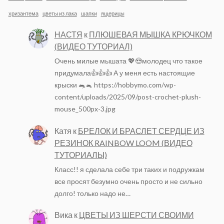
хризантема
цветы из лака
шапки
ящерицы
НАСТЯ
к
ПЛЮШЕВАЯ МЫШКА КРЮЧКОМ
(ВИДЕО ТУТОРИАЛ)
Очень милые мышата 💖😍молодец что такое
придумала👍👍👍 А у меня есть настоящие
крыски 🐀🐁 https://hobbymo.com/wp-
content/uploads/2025/09/post-crochet-plush-
mouse_500px-3.jpg
Катя
к
БРЕЛОК И БРАСЛЕТ СЕРДЦЕ ИЗ
РЕЗИНОК RAINBOW LOOM (ВИДЕО
ТУТОРИАЛЫ)
Класс!! я сделала себе три таких и подружкам
все просят безумно очень просто и не сильно
долго! только надо не…
Вика
к
ЦВЕТЫ ИЗ ШЕРСТИ СВОИМИ