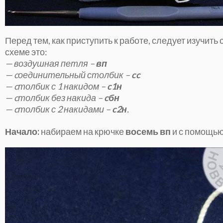
Перед тем, как приступить к работе, следует изучит
схеме это:
— воздушная петля –
вп
— cоединительный столбик –
cc
— cтолбик с 1 накидом –
c1н
— cтолбик без накида –
cбн
— cтолбик с 2 накидами –
c2н
.
Начало:
набираем на крючке
восемь вп
и с помощь