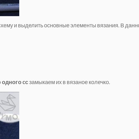
ь схему и выделить основные элементы вязания. В данн
ю
одного cс
замыкаем их в вязаное колечко.