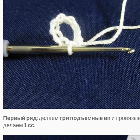
Первый ряд:
делаем
три подъемные вп
и провязы
делаем
1 сс
.