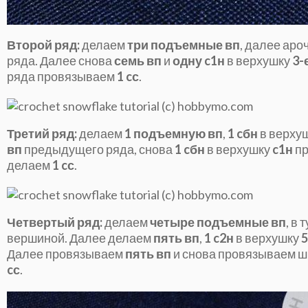
Второй ряд:
делаем
три подъемные вп
, далее аро
ряда. Далее снова
семь вп
и
одну c1н
в верхушку
3-
ряда провязываем
1 cс
.
Третий ряд:
делаем
1 подъемную вп
,
1 cбн
в верху
вп
предыдущего ряда, снова
1 cбн
в верхушку
c1н
пр
делаем
1 cс
.
Четвертый ряд:
делаем
четыре подъемные вп
, в
вершиной. Далее делаем
пять вп
,
1 c2н
в верхушку
5
Далее провязываем
пять вп
и снова провязываем ши
cс
.