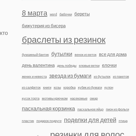
8 марта
береты
word
бабочки
бижутерия из бисера
кто
браслеты из резинок
бутылки
все для дома
бумажный бантик
венок из веток
день валентина
елочки
день победы
еловые ветки
звезда из бумаги
жених и невеста
из бутылок
из пакетов
из салфеток
книги
козы
коробка
кубик из бумаги
кулон
кусок торта
мотивы крючком
насекомые
омар
пасхальная корзинка
пасхальное яйцо
пион из фольги
поделки для детей
пластик
подарок подруге
птица
резинки для волос