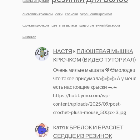
ракета из бумаги
снеговики крючком
соки
сосиски
украшения крючком
фрукты крючком
цветы из атласа
шар оплетенный бисером
шпильки
НАСТЯ
к
ПЛЮШЕВАЯ МЫШКА
КРЮЧКОМ (ВИДЕО ТУТОРИАЛ)
Очень милые мышата 💖😍молодец
что такое придумала👍👍👍 А у меня
есть настоящие крыски 🐀🐁
https://hobbymo.com/wp-
content/uploads/2025/09/post-
crochet-plush-mouse_500px-3.jpg
Катя
к
БРЕЛОК И БРАСЛЕТ
СЕРДЦЕ ИЗ РЕЗИНОК