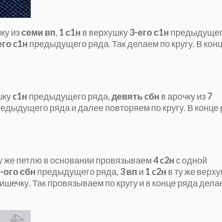
чку из
семи вп
,
1 с1н
в верхушку
3-его с1н
предыдуще
его c1н
предыдущего ряда. Так делаем по кругу. В кон
шку
c1н
предыдущего ряда,
девять cбн
в арочку из
7
едыдущего ряда и далее повторяем по кругу. В конце
 ту же петлю в основании провязываем
4 c2н
с одной
-ого сбн
предыдущего ряда,
3 вп
и
1 c2н
в ту же верху
шечку. Так провязываем по кругу и в конце ряда дел