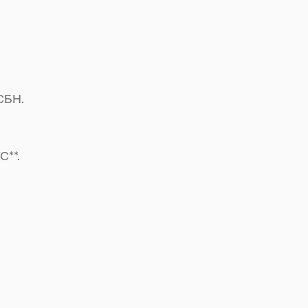
 СБН.
С**.