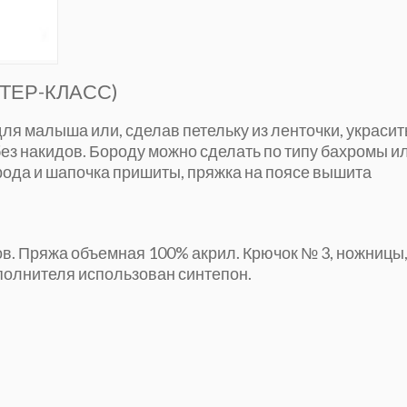
ТЕР-КЛАСС)
ля малыша или, сделав петельку из ленточки, украсит
ез накидов. Бороду можно сделать по типу бахромы и
борода и шапочка пришиты, пряжка на поясе вышита
ов. Пряжа объемная 100% акрил. Крючок № 3, ножницы
полнителя использован синтепон.