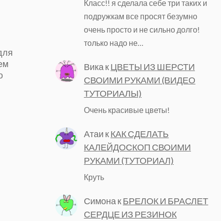
Класс!! я сделала себе три таких и
подружкам все просят безумно
очень просто и не сильно долго!
только надо не…
для
ем
Вика
к
ЦВЕТЫ ИЗ ШЕРСТИ
о
СВОИМИ РУКАМИ (ВИДЕО
в
ТУТОРИАЛЫ)
Очень красивые цветы!
Атаи
к
КАК СДЕЛАТЬ
КАЛЕЙДОСКОП СВОИМИ
РУКАМИ (ТУТОРИАЛ)
Круть
Симона
к
БРЕЛОК И БРАСЛЕТ
СЕРДЦЕ ИЗ РЕЗИНОК