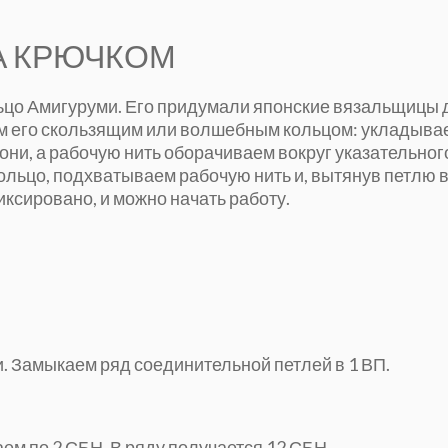
А КРЮЧКОМ
ьцо Амигуруми. Его придумали японские вязальщицы 
м его скользящим или волшебным кольцом: укладыва
дони, а рабочую нить оборачиваем вокруг указательног
кольцо, подхватываем рабочую нить и, вытянув петлю 
ксировано, и можно начать работу.
и. Замыкаем ряд соединительной петлей в 1 ВП.
ем по 2 СБН. В ряду получается 12 СБН.