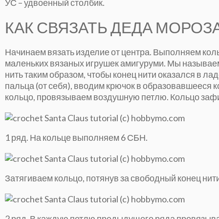
УС – удвоенный столбик.
КАК СВЯЗАТЬ ДЕДА МОРОЗ
Начинаем вязать изделие от центра. Выполняем кол
маленьких вязаных игрушек амигуруми. Мы называе
нить таким образом, чтобы конец нити оказался в ла
пальца (от себя), вводим крючок в образовавшееся 
кольцо, провязываем воздушную петлю. Кольцо зафи
1 ряд. На кольце выполняем 6 СБН.
Затягиваем кольцо, потянув за свободный конец нит
2 ряд. В каждую петлю предыдущего ряда провязыва