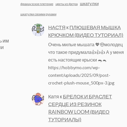
шкатулки
французское плетение
цветы из фетра
шкатулки своими руками
НАСТЯ
к
ПЛЮШЕВАЯ МЫШКА
КРЮЧКОМ (ВИДЕО ТУТОРИАЛ)
ь им
Очень милые мышата 💖😍молодец
ли
что такое придумала👍👍👍 А у меня
есть настоящие крыски 🐀🐁
https://hobbymo.com/wp-
content/uploads/2025/09/post-
,
crochet-plush-mouse_500px-3.jpg
Катя
к
БРЕЛОК И БРАСЛЕТ
СЕРДЦЕ ИЗ РЕЗИНОК
RAINBOW LOOM (ВИДЕО
ТУТОРИАЛЫ)