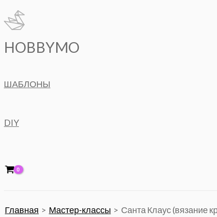
Перейти
к
содержимому
HOBBYMO
ШАБЛОНЫ
DIY
Главная
Мастер-классы
Санта Клаус (вязание к