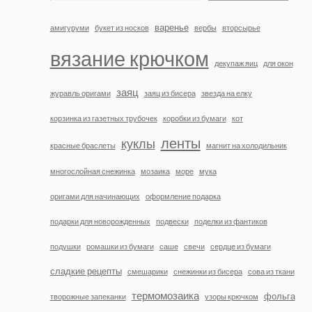
варенье
амигуруми
букет из носков
вербы
вторсырье
вязание крючком
декупаж яиц
для окон
заяц
журавль оригами
заяц из бисера
звезда на елку
корзинка из газетных трубочек
коробки из бумаги
кот
ленты
куклы
красные браслеты
магнит на холодильник
многослойная снежинка
мозаика
море
мука
оригами для начинающих
оформление подарка
подарки для новорожденных
подвески
поделки из фантиков
подушки
ромашки из бумаги
саше
свечи
сердце из бумаги
сладкие рецепты
смешарики
снежинки из бисера
сова из ткани
термомозаика
фольга
творожные запеканки
узоры крючком