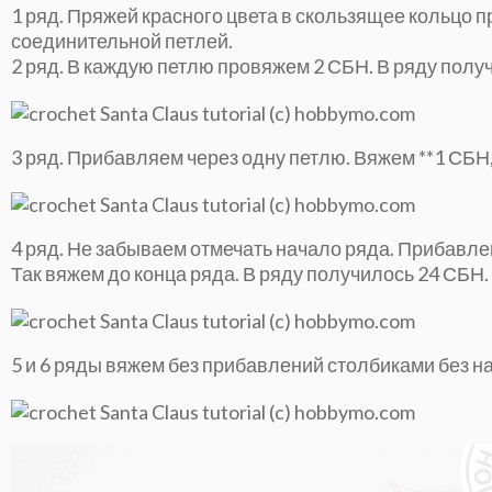
1 ряд. Пряжей красного цвета в скользящее кольцо 
соединительной петлей.
2 ряд. В каждую петлю провяжем 2 СБН. В ряду полу
3 ряд. Прибавляем через одну петлю. Вяжем **1 СБН,
4 ряд. Не забываем отмечать начало ряда. Прибавлен
Так вяжем до конца ряда. В ряду получилось 24 СБН.
5 и 6 ряды вяжем без прибавлений столбиками без н