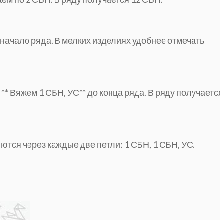
 начало ряда. В мелких изделиях удобнее отмечать
* Вяжем 1 СБН, УС** до конца ряда. В ряду получаетс
тся через каждые две петли: 1 СБН, 1 СБН, УС.