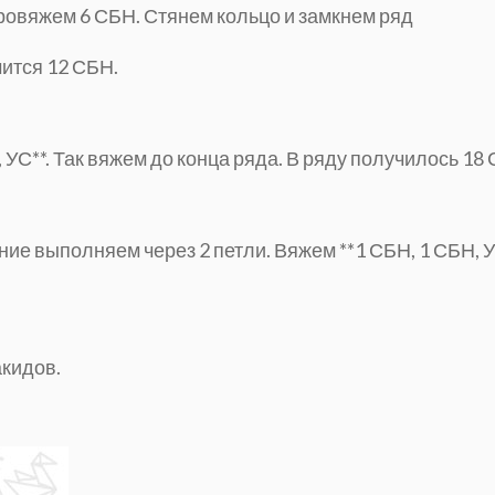
провяжем 6 СБН. Стянем кольцо и замкнем ряд
чится 12 СБН.
 УС**. Так вяжем до конца ряда. В ряду получилось 18
ие выполняем через 2 петли. Вяжем **1 СБН, 1 СБН, У
акидов.