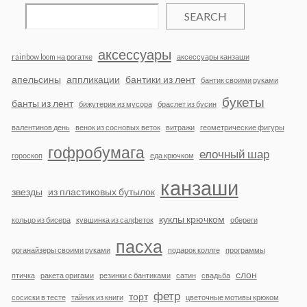
SEARCH
аксессуары
rainbow loom на рогатке
аксессуары канзаши
апельсины
аппликации
бантики из лент
бантик своими руками
букеты
банты из лент
бижутерия из мусора
браслет из бусин
валентинов день
венок из сосновых веток
витражи
геометрические фигуры
гофробумага
елочный шар
гороскоп
еда крючком
канзаши
звезды
из пластиковых бутылок
куклы крючком
кольцо из бисера
кувшинка из салфеток
обереги
пасха
органайзеры своими руками
подарок коллге
программы
слон
птичка
ракета оригами
резинки с бантиками
сатин
свадьба
фетр
торт
сосиски в тесте
тайник из книги
цветочные мотивы крюком