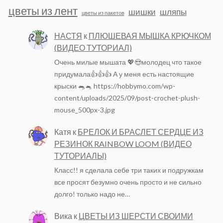
цветы из лент
шишки
шляпы
цветы из пакетов
НАСТЯ
к
ПЛЮШЕВАЯ МЫШКА КРЮЧКОМ
(ВИДЕО ТУТОРИАЛ)
Очень милые мышата 💖😍молодец что такое
придумала👍👍👍 А у меня есть настоящие
крыски 🐀🐁 https://hobbymo.com/wp-
content/uploads/2025/09/post-crochet-plush-
mouse_500px-3.jpg
Катя
к
БРЕЛОК И БРАСЛЕТ СЕРДЦЕ ИЗ
РЕЗИНОК RAINBOW LOOM (ВИДЕО
ТУТОРИАЛЫ)
Класс!! я сделала себе три таких и подружкам
все просят безумно очень просто и не сильно
долго! только надо не…
Вика
к
ЦВЕТЫ ИЗ ШЕРСТИ СВОИМИ