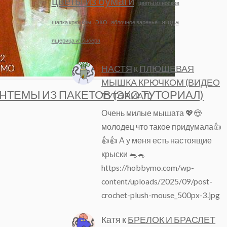
цветы из бумаги
цветы из носков
эко
ягода
шапка крючком
яблочное варенье
ящерица из бисера
НАСТЯ
к
ПЛЮШЕВАЯ
МЫШКА КРЮЧКОМ (ВИДЕО
НТЕМЫ ИЗ ПАКЕТОВ (ЭКО ТУТОРИАЛ)
ТУТОРИАЛ)
Очень милые мышата 💖😍
молодец что такое придумала👍
👍👍 А у меня есть настоящие
крыски 🐀🐁
https://hobbymo.com/wp-
content/uploads/2025/09/post-
crochet-plush-mouse_500px-3.jpg
Катя
к
БРЕЛОК И БРАСЛЕТ