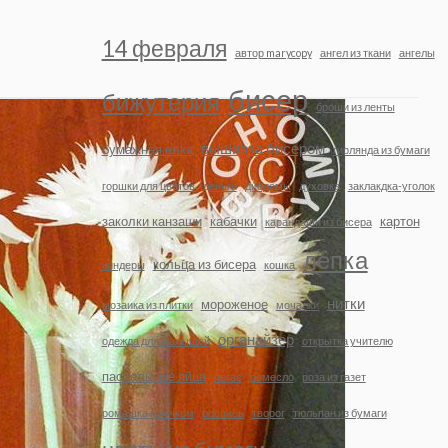
14 февраля
автор marycopy
ангел из ткани
ангелы
бисер
бижутерия
броши из ленты
вышивка бисером
бумажная елка
гирлянда из бумаги
горшки для цветов
деньги
диадемы
духовка
заклакдка-уголок
заколки канзаши
кабачки
картон
карандаши из бисера
лепка
кольца из бисера
киндеры
кошка
нитки
мороженое
мозаика из плитки
мочалки
органайзер
одежда для малышей
открытка учителю
пасхальные яйца
пегас
ремесло
роза из газет
ромашка крючком
роспись
творог
тюльпан из бумаги