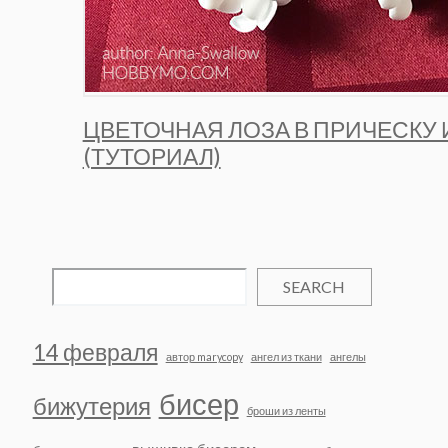
ЦВЕТОЧНАЯ ЛОЗА В ПРИЧЕСКУ
(ТУТОРИАЛ)
SEARCH
14 февраля
автор marycopy
ангел из ткани
ангелы
бисер
бижутерия
броши из ленты