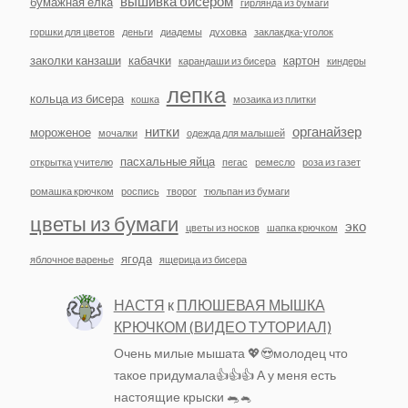
вышивка бисером
бумажная елка
гирлянда из бумаги
горшки для цветов
деньги
диадемы
духовка
заклакдка-уголок
заколки канзаши
кабачки
картон
карандаши из бисера
киндеры
лепка
кольца из бисера
кошка
мозаика из плитки
нитки
органайзер
мороженое
мочалки
одежда для малышей
пасхальные яйца
открытка учителю
пегас
ремесло
роза из газет
ромашка крючком
роспись
творог
тюльпан из бумаги
цветы из бумаги
эко
цветы из носков
шапка крючком
ягода
яблочное варенье
ящерица из бисера
НАСТЯ
к
ПЛЮШЕВАЯ МЫШКА
КРЮЧКОМ (ВИДЕО ТУТОРИАЛ)
Очень милые мышата 💖😍молодец что
такое придумала👍👍👍 А у меня есть
настоящие крыски 🐀🐁