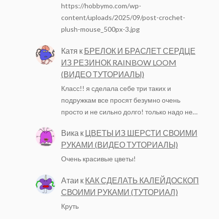
https://hobbymo.com/wp-
content/uploads/2025/09/post-crochet-
plush-mouse_500px-3.jpg
Катя
к
БРЕЛОК И БРАСЛЕТ СЕРДЦЕ
ИЗ РЕЗИНОК RAINBOW LOOM
(ВИДЕО ТУТОРИАЛЫ)
Класс!! я сделала себе три таких и
подружкам все просят безумно очень
просто и не сильно долго! только надо не…
Вика
к
ЦВЕТЫ ИЗ ШЕРСТИ СВОИМИ
РУКАМИ (ВИДЕО ТУТОРИАЛЫ)
Очень красивые цветы!
Атаи
к
КАК СДЕЛАТЬ КАЛЕЙДОСКОП
СВОИМИ РУКАМИ (ТУТОРИАЛ)
Круть