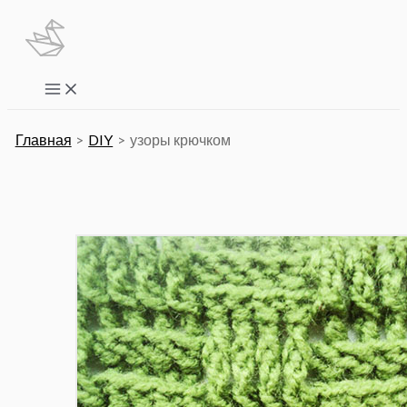
Перейти
к
содержимому
Main
Menu
Главная
DIY
узоры крючком