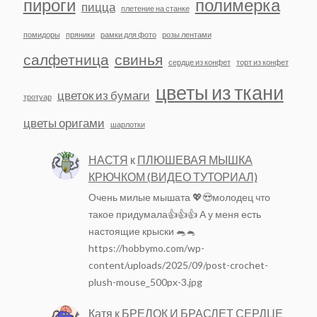
пироги
полимерка
пицца
плетение на станке
помидоры
пряники
рамки для фото
розы лентами
салфетница
свинья
сердце из конфет
торт из конфет
цветы из ткани
цветок из бумаги
тротуар
цветы оригами
шарлотки
НАСТЯ
к
ПЛЮШЕВАЯ МЫШКА
КРЮЧКОМ (ВИДЕО ТУТОРИАЛ)
Очень милые мышата 💖😍молодец что
такое придумала👍👍👍 А у меня есть
настоящие крыски 🐀🐁
https://hobbymo.com/wp-
content/uploads/2025/09/post-crochet-
plush-mouse_500px-3.jpg
Катя
к
БРЕЛОК И БРАСЛЕТ СЕРДЦЕ