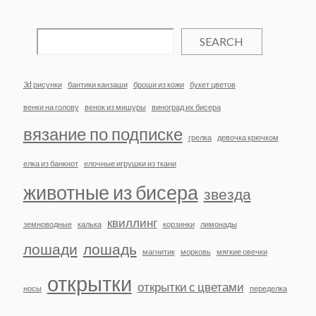
SEARCH
3d рисунки
бантики канзаши
броши из кожи
букет цветов
венки на голову
венок из мишуры
виноград их бисера
вязание по подписке
грелка
девочка крючком
елка из банкнот
елочные игрушки из ткани
животные из бисера
звезда
квиллинг
земноводные
калька
корзинки
лимонады
лошади
лошадь
магнитик
морковь
мягкие овечки
открытки
открытки с цветами
носы
переделка