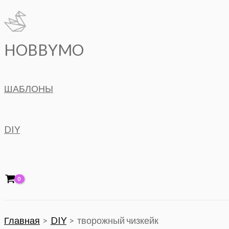
Перейти
к
содержимому
HOBBYMO
ШАБЛОНЫ
DIY
Главная
DIY
творожный чизкейк