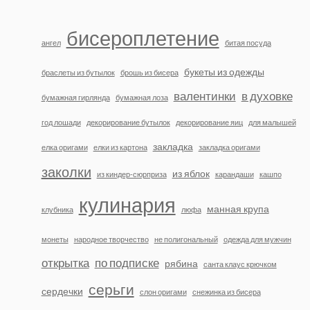
бисероплетение
ангел
битая посуда
букеты из одежды
браслеты из бутылок
брошь из бисера
валентинки
в духовке
бумажная гирлянда
бумажная лоза
год лошади
декорирование бутылок
декорирование яиц
для малышей
закладка
елка оригами
елки из картона
закладка оригами
заколки
из яблок
из киндер-сюрприза
карандаши
кашпо
кулинария
манная крупа
клубника
люфа
монеты
народное творчество
не полигональный
одежда для мужчин
открытка
по подписке
рябина
санта клаус крючком
серьги
сердечки
слон оригами
снежинка из бисера