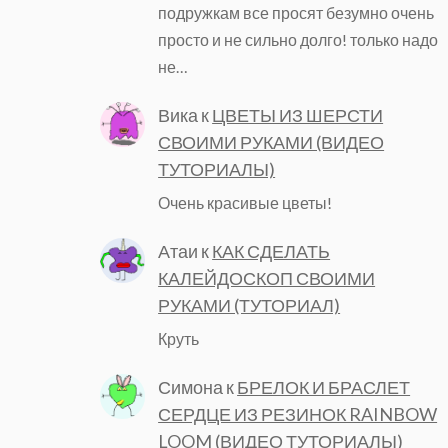
подружкам все просят безумно очень
просто и не сильно долго! только надо
не…
Вика
к
ЦВЕТЫ ИЗ ШЕРСТИ
СВОИМИ РУКАМИ (ВИДЕО
ТУТОРИАЛЫ)
Очень красивые цветы!
Атаи
к
КАК СДЕЛАТЬ
КАЛЕЙДОСКОП СВОИМИ
РУКАМИ (ТУТОРИАЛ)
Круть
Симона
к
БРЕЛОК И БРАСЛЕТ
СЕРДЦЕ ИЗ РЕЗИНОК RAINBOW
LOOM (ВИДЕО ТУТОРИАЛЫ)