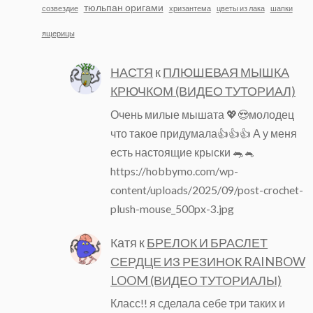
тюльпан оригами
созвездие
хризантема
цветы из лака
шапки
ящерицы
НАСТЯ
к
ПЛЮШЕВАЯ МЫШКА
КРЮЧКОМ (ВИДЕО ТУТОРИАЛ)
Очень милые мышата 💖😍молодец
что такое придумала👍👍👍 А у меня
есть настоящие крыски 🐀🐁
https://hobbymo.com/wp-
content/uploads/2025/09/post-crochet-
plush-mouse_500px-3.jpg
Катя
к
БРЕЛОК И БРАСЛЕТ
СЕРДЦЕ ИЗ РЕЗИНОК RAINBOW
LOOM (ВИДЕО ТУТОРИАЛЫ)
Класс!! я сделала себе три таких и