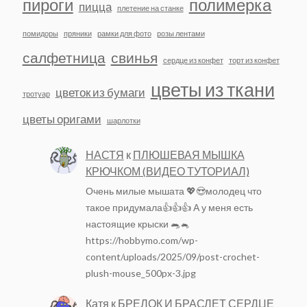
пироги
полимерка
пицца
плетение на станке
помидоры
пряники
рамки для фото
розы лентами
салфетница
свинья
сердце из конфет
торт из конфет
цветы из ткани
цветок из бумаги
тротуар
цветы оригами
шарлотки
НАСТЯ
к
ПЛЮШЕВАЯ МЫШКА
КРЮЧКОМ (ВИДЕО ТУТОРИАЛ)
Очень милые мышата 💖😍молодец что
такое придумала👍👍👍 А у меня есть
настоящие крыски 🐀🐁
https://hobbymo.com/wp-
content/uploads/2025/09/post-crochet-
plush-mouse_500px-3.jpg
Катя
к
БРЕЛОК И БРАСЛЕТ СЕРДЦЕ