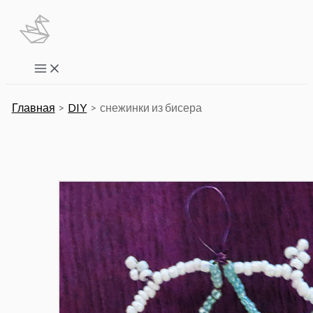
Перейти
к
содержимому
Main
Menu
Главная
DIY
снежинки из бисера