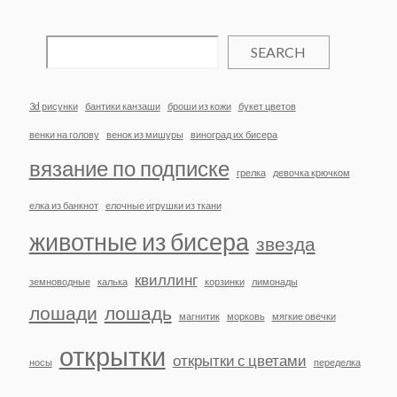
SEARCH
3d рисунки
бантики канзаши
броши из кожи
букет цветов
венки на голову
венок из мишуры
виноград их бисера
вязание по подписке
грелка
девочка крючком
елка из банкнот
елочные игрушки из ткани
животные из бисера
звезда
квиллинг
земноводные
калька
корзинки
лимонады
лошади
лошадь
магнитик
морковь
мягкие овечки
открытки
открытки с цветами
носы
переделка