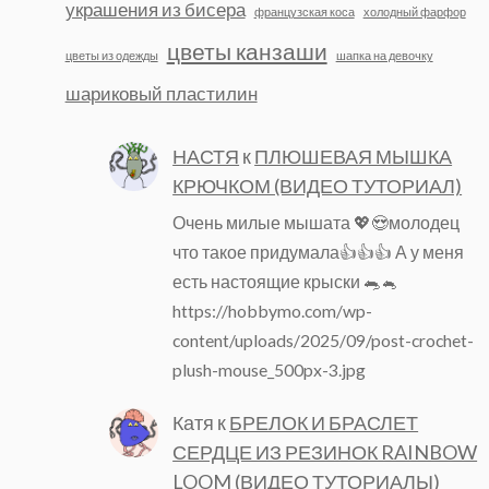
украшения из бисера
французская коса
холодный фарфор
цветы канзаши
цветы из одежды
шапка на девочку
шариковый пластилин
НАСТЯ
к
ПЛЮШЕВАЯ МЫШКА
КРЮЧКОМ (ВИДЕО ТУТОРИАЛ)
Очень милые мышата 💖😍молодец
что такое придумала👍👍👍 А у меня
есть настоящие крыски 🐀🐁
https://hobbymo.com/wp-
content/uploads/2025/09/post-crochet-
plush-mouse_500px-3.jpg
Катя
к
БРЕЛОК И БРАСЛЕТ
СЕРДЦЕ ИЗ РЕЗИНОК RAINBOW
LOOM (ВИДЕО ТУТОРИАЛЫ)