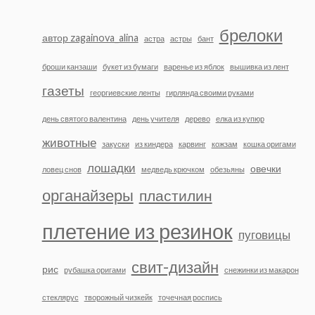
брелоки
автор zagainova_alina
астра
астры
бант
броши канзаши
букет из бумаги
варенье из яблок
вышивка из лент
газеты
георгиевские ленты
гирлянда своими руками
день святого валентина
день учителя
дерево
елка из купюр
животные
закуски
из киндера
карвинг
кожзам
кошка оригами
лошадки
овечки
ловец снов
медведь крючком
обезьяны
органайзеры
пластилин
плетение из резинок
пуговицы
свит-дизайн
рис
рубашка оригами
снежинки из макарон
стеклярус
творожный чизкейк
точечная роспись