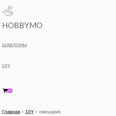
Перейти
к
содержимому
HOBBYMO
ШАБЛОНЫ
DIY
Главная
DIY
смешарик