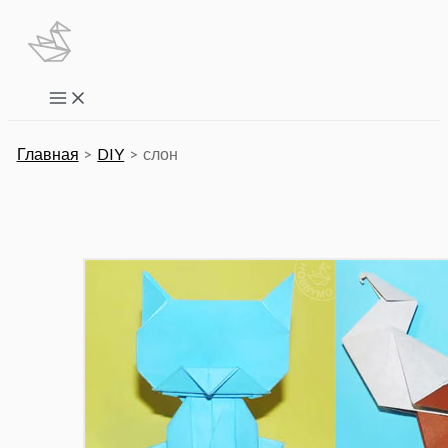
Перейти
к
содержимому
Main
Menu
Главная
DIY
слон