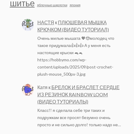
шитье
яблочные шарлотки
япония
НАСТЯ
к
ПЛЮШЕВАЯ МЫШКА
КРЮЧКОМ (ВИДЕО ТУТОРИАЛ)
Очень милые мышата 💖😍молодец что
такое придумала👍👍👍 А у меня есть
настоящие крыски 🐀🐁
https://hobbymo.com/wp-
content/uploads/2025/09/post-crochet-
plush-mouse_500px-3.jpg
Катя
к
БРЕЛОК И БРАСЛЕТ СЕРДЦЕ
ИЗ РЕЗИНОК RAINBOW LOOM
(ВИДЕО ТУТОРИАЛЫ)
Класс!! я сделала себе три таких и
подружкам все просят безумно очень
просто и не сильно долго! только надо не…