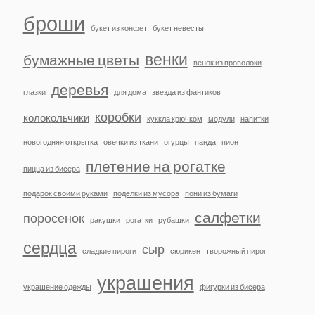
броши
букет из конфет
букет невесты
венки
бумажные цветы
венок из проволоки
деревья
глазки
для дома
звезда из фантиков
коробки
колокольчики
куккла крючком
модули
напитки
новогодняя открытка
овечки из ткани
огурцы
панда
пион
плетение на рогатке
пицца из бисера
подарок своими руками
поделки из мусора
пони из бумаги
салфетки
поросенок
ракушки
рогатки
рубашки
сердца
сыр
сладкие пироги
сюрикен
творожный пирог
украшения
украшение одежды
фигурки из бисера