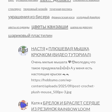
стеклярус
творожный чизкейк
точечная роспись
украшения из бисера
французская коса
холодный фарфор
цветы канзаши
цветы из одежды
шапка на девочку
шариковый пластилин
НАСТЯ
к
ПЛЮШЕВАЯ МЫШКА
КРЮЧКОМ (ВИДЕО ТУТОРИАЛ)
Очень милые мышата 💖😍молодец что
такое придумала👍👍👍 А у меня есть
настоящие крыски 🐀🐁
https://hobbymo.com/wp-
content/uploads/2025/09/post-crochet-
plush-mouse_500px-3.jpg
Катя
к
БРЕЛОК И БРАСЛЕТ СЕРДЦЕ
ИЗ РЕЗИНОК RAINBOW LOOM