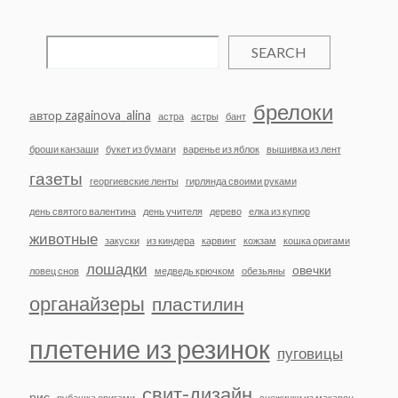
SEARCH
брелоки
автор zagainova_alina
астра
астры
бант
броши канзаши
букет из бумаги
варенье из яблок
вышивка из лент
газеты
георгиевские ленты
гирлянда своими руками
день святого валентина
день учителя
дерево
елка из купюр
животные
закуски
из киндера
карвинг
кожзам
кошка оригами
лошадки
овечки
ловец снов
медведь крючком
обезьяны
органайзеры
пластилин
плетение из резинок
пуговицы
свит-дизайн
рис
рубашка оригами
снежинки из макарон