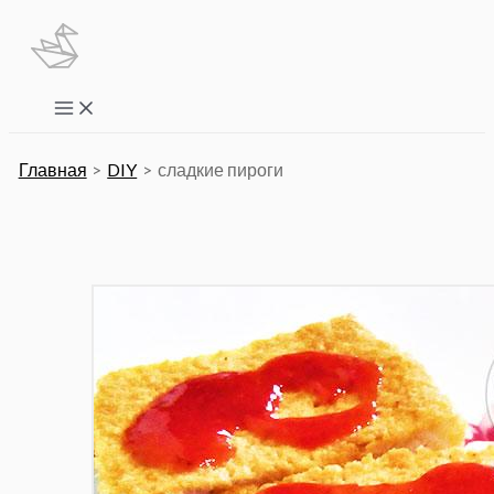
Перейти
к
содержимому
Main
Menu
Главная
DIY
сладкие пироги