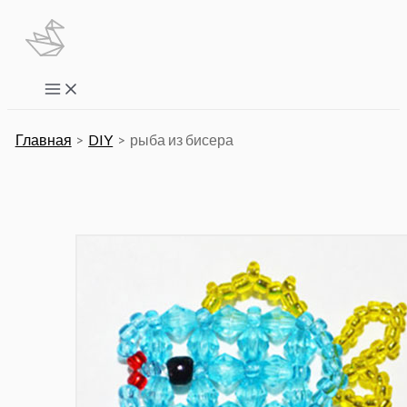
Перейти
к
содержимому
Main
Menu
Главная
DIY
рыба из бисера