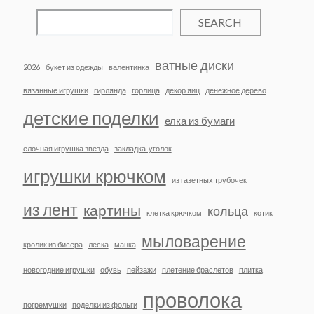
SEARCH
ватные диски
2026
букет из одежды
валентинка
вязанные игрушки
гирлянда
горлица
декор яиц
денежное дерево
детские поделки
елка из бумаги
елочная игрушка звезда
закладка-уголок
игрушки крючком
из газетных трубочек
из лент
картины
кольца
клетка крючком
котик
мыловарение
кролик из бисера
леска
манка
новогодние игрушки
обувь
пейзажи
плетение браслетов
плитка
проволока
погремушки
поделки из фольги