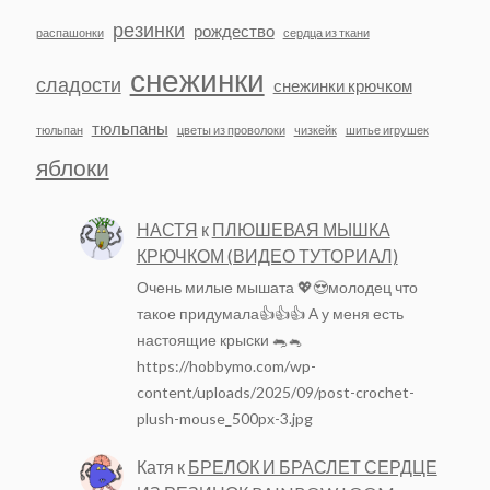
резинки
рождество
распашонки
сердца из ткани
снежинки
сладости
снежинки крючком
тюльпаны
тюльпан
цветы из проволоки
чизкейк
шитье игрушек
яблоки
НАСТЯ
к
ПЛЮШЕВАЯ МЫШКА
КРЮЧКОМ (ВИДЕО ТУТОРИАЛ)
Очень милые мышата 💖😍молодец что
такое придумала👍👍👍 А у меня есть
настоящие крыски 🐀🐁
https://hobbymo.com/wp-
content/uploads/2025/09/post-crochet-
plush-mouse_500px-3.jpg
Катя
к
БРЕЛОК И БРАСЛЕТ СЕРДЦЕ