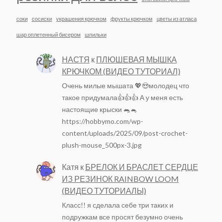
соки
сосиски
украшения крючком
фрукты крючком
цветы из атласа
шар оплетенный бисером
шпильки
НАСТЯ
к
ПЛЮШЕВАЯ МЫШКА
КРЮЧКОМ (ВИДЕО ТУТОРИАЛ)
Очень милые мышата 💖😍молодец что
такое придумала👍👍👍 А у меня есть
настоящие крыски 🐀🐁
https://hobbymo.com/wp-
content/uploads/2025/09/post-crochet-
plush-mouse_500px-3.jpg
Катя
к
БРЕЛОК И БРАСЛЕТ СЕРДЦЕ
ИЗ РЕЗИНОК RAINBOW LOOM
(ВИДЕО ТУТОРИАЛЫ)
Класс!! я сделала себе три таких и
подружкам все просят безумно очень