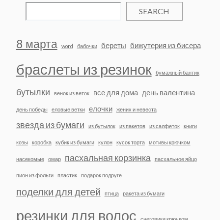
SEARCH
8 марта
береты
бижутерия из бисера
word
бабочки
браслеты из резинок
бумажный бантик
бутылки
все для дома
день валентина
венок из веток
елочки
день победы
еловые ветки
жених и невеста
звезда из бумаги
из бутылок
из пакетов
из салфеток
книги
козы
коробка
кубик из бумаги
кулон
кусок торта
мотивы крючком
пасхальная корзинка
насекомые
омар
пасхальное яйцо
пион из фольги
пластик
подарок подруге
поделки для детей
птица
ракета из бумаги
резинки для волос
снеговики крючком