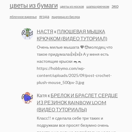
цветы из бумаги
эко
цветы из носков
шапка крючком
ягода
яблочное варенье
ящерица из бисера
НАСТЯ
к
ПЛЮШЕВАЯ МЫШКА
КРЮЧКОМ (ВИДЕО ТУТОРИАЛ)
Очень милые мышата 💖😍молодец что
такое придумала👍👍👍 А у меня есть
настоящие крыски 🐀🐁
https://hobbymo.com/wp-
content/uploads/2025/09/post-crochet-
plush-mouse_500px-3.jpg
Катя
к
БРЕЛОК И БРАСЛЕТ СЕРДЦЕ
ИЗ РЕЗИНОК RAINBOW LOOM
(ВИДЕО ТУТОРИАЛЫ)
Класс!! я сделала себе три таких и
подружкам все просят безумно очень