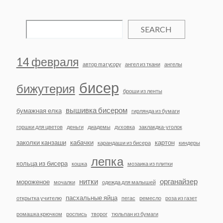
SEARCH
14 февраля
автор marycopy
ангел из ткани
ангелы
бисер
бижутерия
броши из ленты
вышивка бисером
бумажная елка
гирлянда из бумаги
горшки для цветов
деньги
диадемы
духовка
заклакдка-уголок
заколки канзаши
кабачки
картон
карандаши из бисера
киндеры
лепка
кольца из бисера
кошка
мозаика из плитки
нитки
органайзер
мороженое
мочалки
одежда для малышей
пасхальные яйца
открытка учителю
пегас
ремесло
роза из газет
ромашка крючком
роспись
творог
тюльпан из бумаги