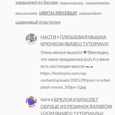
украшения из бисера
французская коса
холодный фарфор
цветы канзаши
цветы из одежды
шапка на девочку
шариковый пластилин
НАСТЯ
к
ПЛЮШЕВАЯ МЫШКА
КРЮЧКОМ (ВИДЕО ТУТОРИАЛ)
Очень милые мышата 💖😍молодец
что такое придумала👍👍👍 А у меня
есть настоящие крыски 🐀🐁
https://hobbymo.com/wp-
content/uploads/2025/09/post-crochet-
plush-mouse_500px-3.jpg
Катя
к
БРЕЛОК И БРАСЛЕТ
СЕРДЦЕ ИЗ РЕЗИНОК RAINBOW
LOOM (ВИДЕО ТУТОРИАЛЫ)