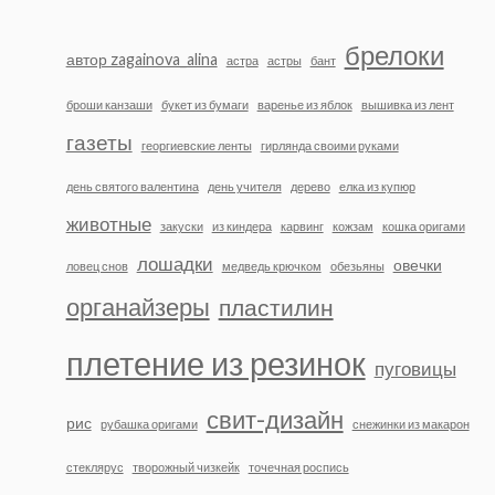
брелоки
автор zagainova_alina
астра
астры
бант
броши канзаши
букет из бумаги
варенье из яблок
вышивка из лент
газеты
георгиевские ленты
гирлянда своими руками
день святого валентина
день учителя
дерево
елка из купюр
животные
закуски
из киндера
карвинг
кожзам
кошка оригами
лошадки
овечки
ловец снов
медведь крючком
обезьяны
органайзеры
пластилин
плетение из резинок
пуговицы
свит-дизайн
рис
рубашка оригами
снежинки из макарон
стеклярус
творожный чизкейк
точечная роспись