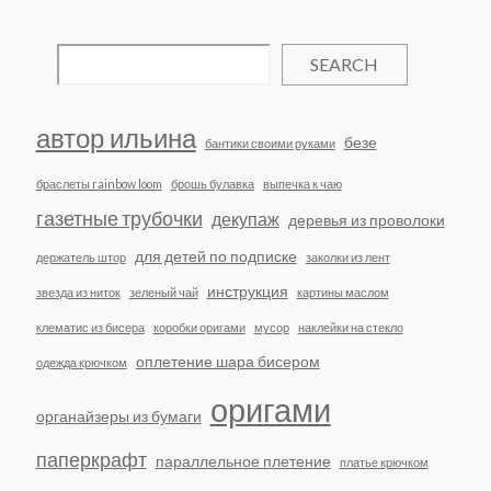
SEARCH
автор ильина
безе
бантики своими руками
браслеты rainbow loom
брошь булавка
выпечка к чаю
газетные трубочки
декупаж
деревья из проволоки
для детей по подписке
держатель штор
заколки из лент
инструкция
звезда из ниток
зеленый чай
картины маслом
клематис из бисера
коробки оригами
мусор
наклейки на стекло
оплетение шара бисером
одежда крючком
оригами
органайзеры из бумаги
паперкрафт
параллельное плетение
платье крючком