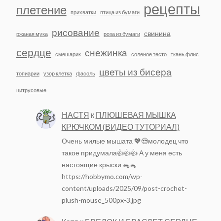
рецепты
плетение
прихватки
птица из бумаги
рисование
свинина
ржаная мука
роза из бумаги
сердце
снежинка
смешарик
соленое тесто
ткань флис
цветы из бисера
топиарии
узор клетка
фасоль
цитрусовые
НАСТЯ
к
ПЛЮШЕВАЯ МЫШКА
КРЮЧКОМ (ВИДЕО ТУТОРИАЛ)
Очень милые мышата 💖😍молодец что
такое придумала👍👍👍 А у меня есть
настоящие крыски 🐀🐁
https://hobbymo.com/wp-
content/uploads/2025/09/post-crochet-
plush-mouse_500px-3.jpg