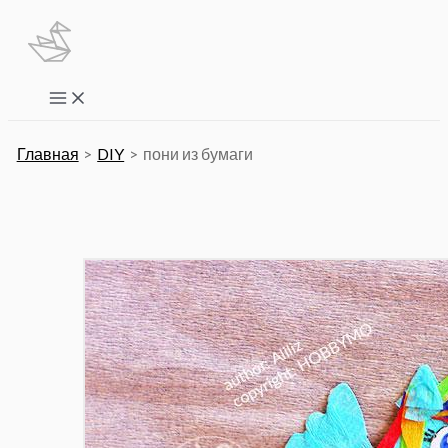
Перейти
к
содержимому
Main
Menu
Главная
DIY
пони из бумаги