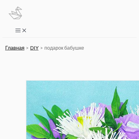
Перейти
к
содержимому
Main
Menu
Главная
DIY
подарок бабушке