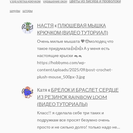
цветы из бисера и проволоки
узор клетка крючком
украшение окон
шнуры
шторы
НАСТЯ
к
ПЛЮШЕВАЯ МЫШКА
КРЮЧКОМ (ВИДЕО ТУТОРИАЛ)
Очень милые мышата 💖😍молодец что
такое придумала👍👍👍 А у меня есть
настоящие крыски 🐀🐁
https://hobbymo.com/wp-
content/uploads/2025/09/post-crochet-
plush-mouse_500px-3.jpg
Катя
к
БРЕЛОК И БРАСЛЕТ СЕРДЦЕ
ИЗ РЕЗИНОК RAINBOW LOOM
(ВИДЕО ТУТОРИАЛЫ)
Класс!! я сделала себе три таких и
подружкам все просят безумно очень
просто и не сильно долго! только надо не…