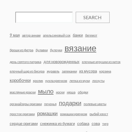
SEARCH
9 мая
банки
автор аннам
апельсиновый сок
бегемот
вязание
броши из фетра
булавки
булочки
для новорожденных
день святого патрика
елочные игрушки из ниток
из мусора
елочный шар из бисера
журавль
запеканки
корзина
коробочки
кролик
кукла крючком
лепка из муки
лоскуты
мыло
масляные краски
носки
нюша
ободки
подарки
органайзеры оригами
печенья
полевые цветы
ромашки
простое оригами
ромашки крючком
рыбий хвост
сердце оригами
снежинка из бумаги
собака
сова
тигр