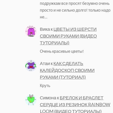
подружкам все просят безумно очень
просто и не сильно долго! только надо
не…
Вика
к
ЦВЕТЫ ИЗ ШЕРСТИ
СВОИМИ РУКАМИ (ВИДЕО
ТУТОРИАЛЫ)
Очень красивые цветы!
Атаи
к
КАК СДЕЛАТЬ
КАЛЕЙДОСКОП СВОИМИ
РУКАМИ (ТУТОРИАЛ)
Круть
Симона
к
БРЕЛОК И БРАСЛЕТ
СЕРДЦЕ ИЗ РЕЗИНОК RAINBOW
LOOM (ВИДЕО ТУТОРИАЛЫ)