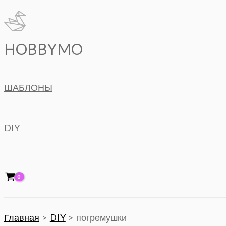
Перейти
к
содержимому
HOBBYMO
ШАБЛОНЫ
DIY
Главная
DIY
погремушки