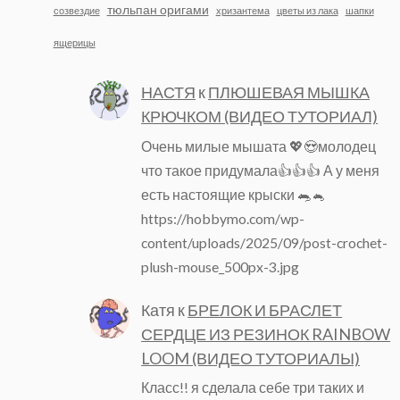
тюльпан оригами
созвездие
хризантема
цветы из лака
шапки
ящерицы
НАСТЯ
к
ПЛЮШЕВАЯ МЫШКА
КРЮЧКОМ (ВИДЕО ТУТОРИАЛ)
Очень милые мышата 💖😍молодец
что такое придумала👍👍👍 А у меня
есть настоящие крыски 🐀🐁
https://hobbymo.com/wp-
content/uploads/2025/09/post-crochet-
plush-mouse_500px-3.jpg
Катя
к
БРЕЛОК И БРАСЛЕТ
СЕРДЦЕ ИЗ РЕЗИНОК RAINBOW
LOOM (ВИДЕО ТУТОРИАЛЫ)
Класс!! я сделала себе три таких и