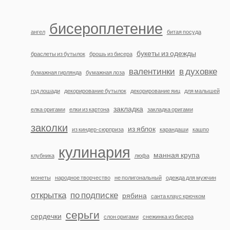
бисероплетение
ангел
битая посуда
букеты из одежды
браслеты из бутылок
брошь из бисера
валентинки
в духовке
бумажная гирлянда
бумажная лоза
год лошади
декорирование бутылок
декорирование яиц
для малышей
закладка
елка оригами
елки из картона
закладка оригами
заколки
из яблок
из киндер-сюрприза
карандаши
кашпо
кулинария
манная крупа
клубника
люфа
монеты
народное творчество
не полигональный
одежда для мужчин
открытка
по подписке
рябина
санта клаус крючком
серьги
сердечки
слон оригами
снежинка из бисера