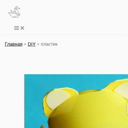
Перейти
к
содержимому
Main
Menu
Главная
DIY
пластик