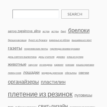
SEARCH
брелоки
автор zagainova_alina
астра
астры
бант
броши канзаши
букет из бумаги
варенье из яблок
вышивка из лент
газеты
георгиевские ленты
гирлянда своими руками
день святого валентина
день учителя
дерево
елка из купюр
животные
закуски
из киндера
карвинг
кожзам
кошка оригами
лошадки
овечки
ловец снов
медведь крючком
обезьяны
органайзеры
пластилин
плетение из резинок
пуговицы
свит-дизайн
рис
рубашка оригами
снежинки из макарон