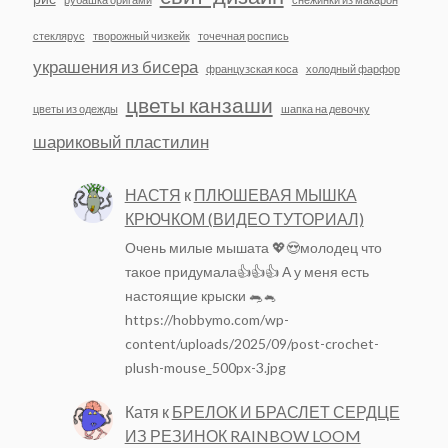
стеклярус
творожный чизкейк
точечная роспись
украшения из бисера
французская коса
холодный фарфор
цветы канзаши
цветы из одежды
шапка на девочку
шариковый пластилин
НАСТЯ
к
ПЛЮШЕВАЯ МЫШКА
КРЮЧКОМ (ВИДЕО ТУТОРИАЛ)
Очень милые мышата 💖😍молодец что
такое придумала👍👍👍 А у меня есть
настоящие крыски 🐀🐁
https://hobbymo.com/wp-
content/uploads/2025/09/post-crochet-
plush-mouse_500px-3.jpg
Катя
к
БРЕЛОК И БРАСЛЕТ СЕРДЦЕ
ИЗ РЕЗИНОК RAINBOW LOOM