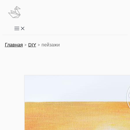
Перейти
к
содержимому
Main
Menu
Главная
DIY
пейзажи