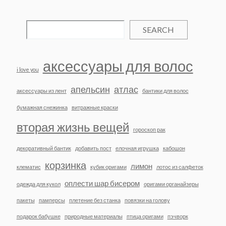
SEARCH
аксессуары для волос
i love you
апельсин
атлас
аксессуары из лент
бантики для волос
бумажная снежинка
витражные краски
вторая жизнь вещей
гороскоп рак
декоративный бантик
добавить пост
елочная игрушка
кабошон
корзинка
лимон
клематис
кубик оригами
лотос из салфеток
оплести шар бисером
одежда для кукол
оригами органайзеры
пакеты
памперсы
плетение без станка
повязки на голову
подарок бабушке
природные материалы
птица оригами
пэчворк