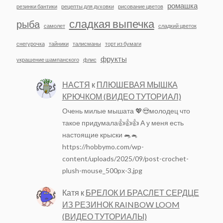
ромашка
резинки бантики
рецепты для духовки
рисование цветов
сладкая выпечка
рыба
самолет
сладкий цветок
снегурочка
тайники
талисманы
торт из бумаги
фрукты
украшение шампанского
флис
НАСТЯ
к
ПЛЮШЕВАЯ МЫШКА
КРЮЧКОМ (ВИДЕО ТУТОРИАЛ)
Очень милые мышата 💖😍молодец что
такое придумала👍👍👍 А у меня есть
настоящие крыски 🐀🐁
https://hobbymo.com/wp-
content/uploads/2025/09/post-crochet-
plush-mouse_500px-3.jpg
Катя
к
БРЕЛОК И БРАСЛЕТ СЕРДЦЕ
ИЗ РЕЗИНОК RAINBOW LOOM
(ВИДЕО ТУТОРИАЛЫ)