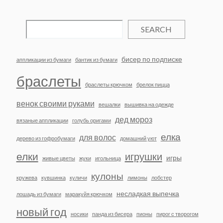
SEARCH
бисер по подписке
аппликации из бумаги
бантик из бумаги
браслеты
браслеты крючком
брелок пицца
венок своими руками
вешалки
вышивка на одежде
дед мороз
вязаные аппликации
голубь оригами
елка
для волос
дерево из гофробумаги
домашний уют
елки
игрушки
игры
живые цветы
жуки
игольница
кулоны
кружева
кувшинка
куличи
лимоны
лобстер
несладкая выпечка
лошадь из бумаги
маракуйя крючком
новый год
носики
панда из бисера
пионы
пирог с творогом