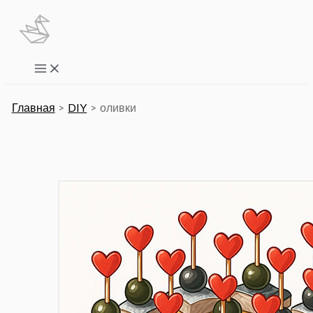
Перейти
к
содержимому
Main
Menu
Главная
DIY
оливки