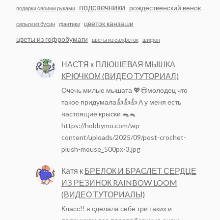
подсвечники
рождественский венок
подарки своими руками
цветок канзаши
серьги из бусин
фантики
цветы из гофробумаги
цветы из салфеток
шифон
НАСТЯ
к
ПЛЮШЕВАЯ МЫШКА
КРЮЧКОМ (ВИДЕО ТУТОРИАЛ)
Очень милые мышата 💖😍молодец что
такое придумала👍👍👍 А у меня есть
настоящие крыски 🐀🐁
https://hobbymo.com/wp-
content/uploads/2025/09/post-crochet-
plush-mouse_500px-3.jpg
Катя
к
БРЕЛОК И БРАСЛЕТ СЕРДЦЕ
ИЗ РЕЗИНОК RAINBOW LOOM
(ВИДЕО ТУТОРИАЛЫ)
Класс!! я сделала себе три таких и