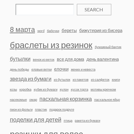
SEARCH
8 марта
береты
бижутерия из бисера
word
бабочки
браслеты из резинок
бумажный бантик
бутылки
все для дома
день валентина
венок из веток
елочки
день победы
еловые ветки
жених и невеста
звезда из бумаги
из бутылок
из пакетов
из салфеток
книги
козы
коробка
кубик из бумаги
кулон
кусок торта
мотивы крючком
пасхальная корзинка
насекомые
омар
пасхальное яйцо
пион из фольги
пластик
подарок подруге
поделки для детей
птица
ракета из бумаги
резинки для волос