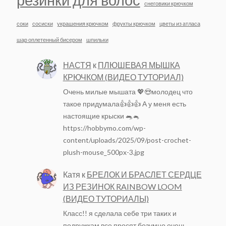
снеговики крючком
соки
сосиски
украшения крючком
фрукты крючком
цветы из атласа
шар оплетенный бисером
шпильки
НАСТЯ
к
ПЛЮШЕВАЯ МЫШКА
КРЮЧКОМ (ВИДЕО ТУТОРИАЛ)
Очень милые мышата 💖😍молодец что
такое придумала👍👍👍 А у меня есть
настоящие крыски 🐀🐁
https://hobbymo.com/wp-
content/uploads/2025/09/post-crochet-
plush-mouse_500px-3.jpg
Катя
к
БРЕЛОК И БРАСЛЕТ СЕРДЦЕ
ИЗ РЕЗИНОК RAINBOW LOOM
(ВИДЕО ТУТОРИАЛЫ)
Класс!! я сделала себе три таких и
подружкам все просят безумно очень