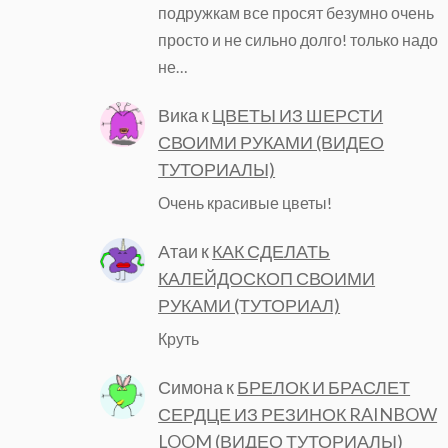
подружкам все просят безумно очень
просто и не сильно долго! только надо
не…
Вика
к
ЦВЕТЫ ИЗ ШЕРСТИ
СВОИМИ РУКАМИ (ВИДЕО
ТУТОРИАЛЫ)
Очень красивые цветы!
Атаи
к
КАК СДЕЛАТЬ
КАЛЕЙДОСКОП СВОИМИ
РУКАМИ (ТУТОРИАЛ)
Круть
Симона
к
БРЕЛОК И БРАСЛЕТ
СЕРДЦЕ ИЗ РЕЗИНОК RAINBOW
LOOM (ВИДЕО ТУТОРИАЛЫ)