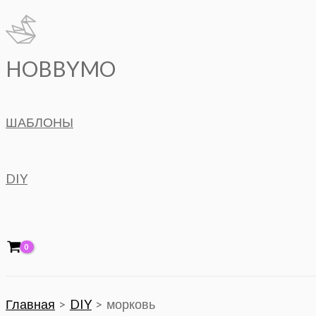
Перейти
к
содержимому
HOBBYMO
ШАБЛОНЫ
DIY
Главная
DIY
морковь