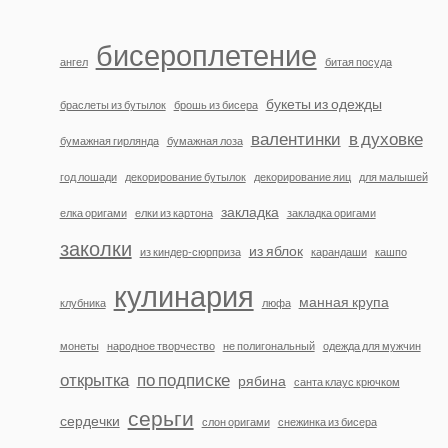
бисероплетение
ангел
битая посуда
букеты из одежды
браслеты из бутылок
брошь из бисера
валентинки
в духовке
бумажная гирлянда
бумажная лоза
год лошади
декорирование бутылок
декорирование яиц
для малышей
закладка
елка оригами
елки из картона
закладка оригами
заколки
из яблок
из киндер-сюрприза
карандаши
кашпо
кулинария
манная крупа
клубника
люфа
монеты
народное творчество
не полигональный
одежда для мужчин
открытка
по подписке
рябина
санта клаус крючком
серьги
сердечки
слон оригами
снежинка из бисера