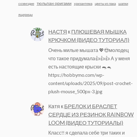
тюльпан оригами
созвездие
хризантема
цветы из лака
шапки
ящерицы
НАСТЯ
к
ПЛЮШЕВАЯ МЫШКА
КРЮЧКОМ (ВИДЕО ТУТОРИАЛ)
Очень милые мышата 💖😍молодец
что такое придумала👍👍👍 А у меня
есть настоящие крыски 🐀🐁
https://hobbymo.com/wp-
content/uploads/2025/09/post-crochet-
plush-mouse_500px-3.jpg
Катя
к
БРЕЛОК И БРАСЛЕТ
СЕРДЦЕ ИЗ РЕЗИНОК RAINBOW
LOOM (ВИДЕО ТУТОРИАЛЫ)
Класс!! я сделала себе три таких и