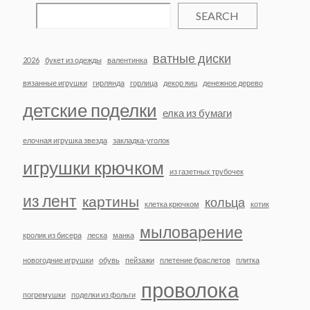
SEARCH
ватные диски
2026
букет из одежды
валентинка
вязанные игрушки
гирлянда
горлица
декор яиц
денежное дерево
детские поделки
елка из бумаги
елочная игрушка звезда
закладка-уголок
игрушки крючком
из газетных трубочек
из лент
картины
кольца
клетка крючком
котик
мыловарение
кролик из бисера
леска
манка
новогодние игрушки
обувь
пейзажи
плетение браслетов
плитка
проволока
погремушки
поделки из фольги