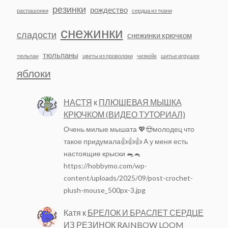
резинки
рождество
распашонки
сердца из ткани
снежинки
сладости
снежинки крючком
тюльпаны
тюльпан
цветы из проволоки
чизкейк
шитье игрушек
яблоки
НАСТЯ
к
ПЛЮШЕВАЯ МЫШКА
КРЮЧКОМ (ВИДЕО ТУТОРИАЛ)
Очень милые мышата 💖😍молодец что
такое придумала👍👍👍 А у меня есть
настоящие крыски 🐀🐁
https://hobbymo.com/wp-
content/uploads/2025/09/post-crochet-
plush-mouse_500px-3.jpg
Катя
к
БРЕЛОК И БРАСЛЕТ СЕРДЦЕ
ИЗ РЕЗИНОК RAINBOW LOOM