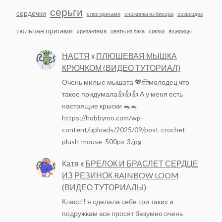
серьги
сердечки
слон оригами
снежинка из бисера
созвездие
тюльпан оригами
хризантема
цветы из лака
шапки
ящерицы
НАСТЯ
к
ПЛЮШЕВАЯ МЫШКА
КРЮЧКОМ (ВИДЕО ТУТОРИАЛ)
Очень милые мышата 💖😍молодец что
такое придумала👍👍👍 А у меня есть
настоящие крыски 🐀🐁
https://hobbymo.com/wp-
content/uploads/2025/09/post-crochet-
plush-mouse_500px-3.jpg
Катя
к
БРЕЛОК И БРАСЛЕТ СЕРДЦЕ
ИЗ РЕЗИНОК RAINBOW LOOM
(ВИДЕО ТУТОРИАЛЫ)
Класс!! я сделала себе три таких и
подружкам все просят безумно очень