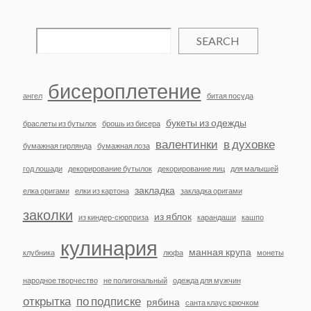
SEARCH
бисероплетение
ангел
битая посуда
букеты из одежды
браслеты из бутылок
брошь из бисера
валентинки
в духовке
бумажная гирлянда
бумажная лоза
год лошади
декорирование бутылок
декорирование яиц
для малышей
закладка
елка оригами
елки из картона
закладка оригами
заколки
из яблок
из киндер-сюрприза
карандаши
кашпо
кулинария
манная крупа
клубника
люфа
монеты
народное творчество
не полигональный
одежда для мужчин
открытка
по подписке
рябина
санта клаус крючком