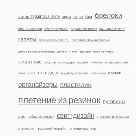
брелоки
автор zagainova_alina
астра
астры
бант
броши канзаши
букет из бумаги
варенье из яблок
вышивка из лент
газеты
георгиевские ленты
гирлянда своими руками
день святого валентина
день учителя
дерево
елка из купюр
животные
закуски
из киндера
карвинг
кожзам
кошка оригами
лошадки
овечки
ловец снов
медведь крючком
обезьяны
органайзеры
пластилин
плетение из резинок
пуговицы
свит-дизайн
рис
рубашка оригами
снежинки из макарон
стеклярус
творожный чизкейк
точечная роспись