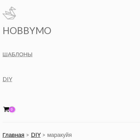
Перейти
к
содержимому
HOBBYMO
ШАБЛОНЫ
DIY
Главная
DIY
маракуйя