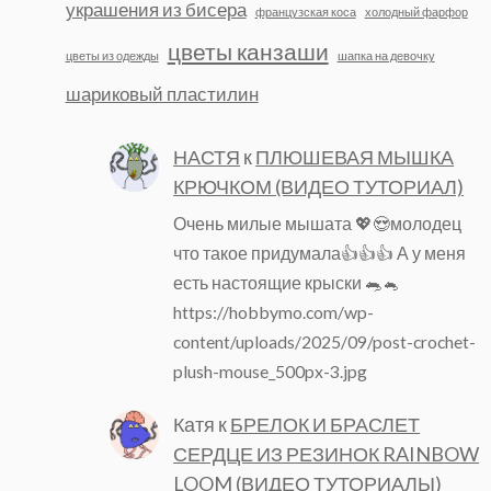
украшения из бисера
французская коса
холодный фарфор
цветы канзаши
цветы из одежды
шапка на девочку
шариковый пластилин
НАСТЯ
к
ПЛЮШЕВАЯ МЫШКА
КРЮЧКОМ (ВИДЕО ТУТОРИАЛ)
Очень милые мышата 💖😍молодец
что такое придумала👍👍👍 А у меня
есть настоящие крыски 🐀🐁
https://hobbymo.com/wp-
content/uploads/2025/09/post-crochet-
plush-mouse_500px-3.jpg
Катя
к
БРЕЛОК И БРАСЛЕТ
СЕРДЦЕ ИЗ РЕЗИНОК RAINBOW
LOOM (ВИДЕО ТУТОРИАЛЫ)