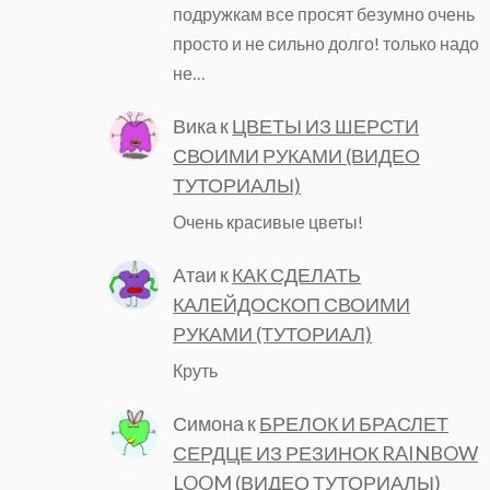
подружкам все просят безумно очень
просто и не сильно долго! только надо
не…
Вика
к
ЦВЕТЫ ИЗ ШЕРСТИ
СВОИМИ РУКАМИ (ВИДЕО
ТУТОРИАЛЫ)
Очень красивые цветы!
Атаи
к
КАК СДЕЛАТЬ
КАЛЕЙДОСКОП СВОИМИ
РУКАМИ (ТУТОРИАЛ)
Круть
Симона
к
БРЕЛОК И БРАСЛЕТ
СЕРДЦЕ ИЗ РЕЗИНОК RAINBOW
LOOM (ВИДЕО ТУТОРИАЛЫ)