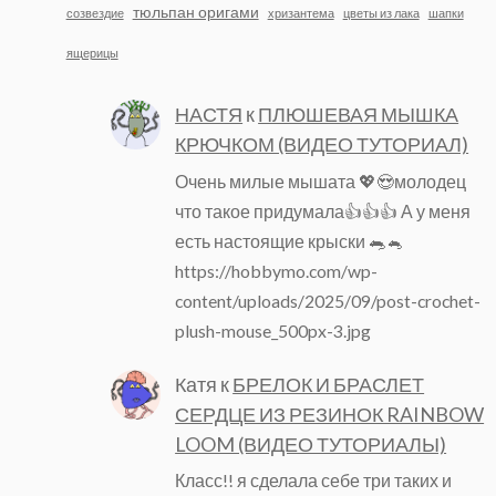
тюльпан оригами
созвездие
хризантема
цветы из лака
шапки
ящерицы
НАСТЯ
к
ПЛЮШЕВАЯ МЫШКА
КРЮЧКОМ (ВИДЕО ТУТОРИАЛ)
Очень милые мышата 💖😍молодец
что такое придумала👍👍👍 А у меня
есть настоящие крыски 🐀🐁
https://hobbymo.com/wp-
content/uploads/2025/09/post-crochet-
plush-mouse_500px-3.jpg
Катя
к
БРЕЛОК И БРАСЛЕТ
СЕРДЦЕ ИЗ РЕЗИНОК RAINBOW
LOOM (ВИДЕО ТУТОРИАЛЫ)
Класс!! я сделала себе три таких и