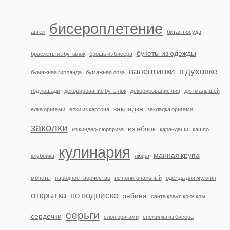
бисероплетение
ангел
битая посуда
букеты из одежды
браслеты из бутылок
брошь из бисера
валентинки
в духовке
бумажная гирлянда
бумажная лоза
год лошади
декорирование бутылок
декорирование яиц
для малышей
закладка
елка оригами
елки из картона
закладка оригами
заколки
из яблок
из киндер-сюрприза
карандаши
кашпо
кулинария
манная крупа
клубника
люфа
монеты
народное творчество
не полигональный
одежда для мужчин
открытка
по подписке
рябина
санта клаус крючком
серьги
сердечки
слон оригами
снежинка из бисера