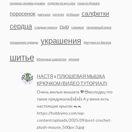
подарок своими руками
поделки из мусора
пони из бумаги
салфетки
поросенок
ракушки
рогатки
рубашки
сердца
сыр
сладкие пироги
сюрикен
творожный пирог
украшения
украшение одежды
фигурки из бисера
шитье
яблочные шарлотки
япония
НАСТЯ
к
ПЛЮШЕВАЯ МЫШКА
КРЮЧКОМ (ВИДЕО ТУТОРИАЛ)
Очень милые мышата 💖😍молодец что
такое придумала👍👍👍 А у меня есть
настоящие крыски 🐀🐁
https://hobbymo.com/wp-
content/uploads/2025/09/post-crochet-
plush-mouse_500px-3.jpg