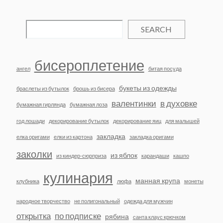
SEARCH
бисероплетение
ангел
битая посуда
букеты из одежды
браслеты из бутылок
брошь из бисера
валентинки
в духовке
бумажная гирлянда
бумажная лоза
год лошади
декорирование бутылок
декорирование яиц
для малышей
закладка
елка оригами
елки из картона
закладка оригами
заколки
из яблок
из киндер-сюрприза
карандаши
кашпо
кулинария
манная крупа
клубника
люфа
монеты
народное творчество
не полигональный
одежда для мужчин
открытка
по подписке
рябина
санта клаус крючком