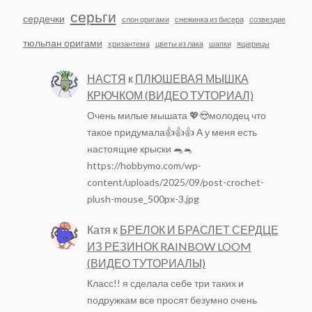
серьги
сердечки
слон оригами
снежинка из бисера
созвездие
тюльпан оригами
хризантема
цветы из лака
шапки
ящерицы
НАСТЯ
к
ПЛЮШЕВАЯ МЫШКА
КРЮЧКОМ (ВИДЕО ТУТОРИАЛ)
Очень милые мышата 💖😍молодец что
такое придумала👍👍👍 А у меня есть
настоящие крыски 🐀🐁
https://hobbymo.com/wp-
content/uploads/2025/09/post-crochet-
plush-mouse_500px-3.jpg
Катя
к
БРЕЛОК И БРАСЛЕТ СЕРДЦЕ
ИЗ РЕЗИНОК RAINBOW LOOM
(ВИДЕО ТУТОРИАЛЫ)
Класс!! я сделала себе три таких и
подружкам все просят безумно очень