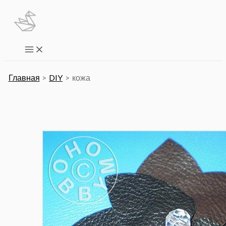
Перейти
к
содержимому
Main
Menu
Главная
DIY
кожа