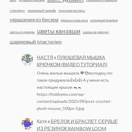
стеклярус
творожный чизкейк
точечная роспись
украшения из бисера
французская коса
холодный фарфор
цветы канзаши
цветы из одежды
шапка на девочку
шариковый пластилин
НАСТЯ
к
ПЛЮШЕВАЯ МЫШКА
КРЮЧКОМ (ВИДЕО ТУТОРИАЛ)
Очень милые мышата 💖😍молодец что
такое придумала👍👍👍 А у меня есть
настоящие крыски 🐀🐁
https://hobbymo.com/wp-
content/uploads/2025/09/post-crochet-
plush-mouse_500px-3.jpg
Катя
к
БРЕЛОК И БРАСЛЕТ СЕРДЦЕ
ИЗ РЕЗИНОК RAINBOW LOOM