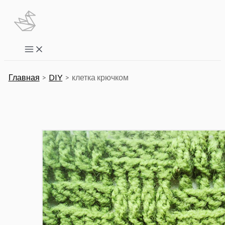
Перейти
к
содержимому
Main
Menu
Главная
DIY
клетка крючком