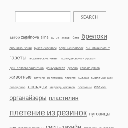
SEARCH
брелоки
автор zagainova_alina
астра
астры
бант
броши канзаши
букет из бумаги
варенье из яблок
вышивка из лент
газеты
георгиевские ленты
гирлянда своими руками
день святого валентина
день учителя
дерево
елка из купюр
животные
закуски
из киндера
карвинг
кожзам
кошка оригами
лошадки
овечки
ловец снов
медведь крючком
обезьяны
органайзеры
пластилин
плетение из резинок
пуговицы
свит-дизайн
рис
рубашка оригами
снежинки из макарон