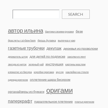
SEARCH
автор ильина
безе
бантики своими руками
браслеты rainbow loom
брошь булавка
выпечка к чаю
газетные трубочки
декупаж
деревья из проволоки
для детей по подписке
держатель штор
заколки из лент
инструкция
звезда из ниток
зеленый чай
картины маслом
клематис из бисера
коробки оригами
мусор
наклейки на стекло
оплетение шара бисером
одежда крючком
оригами
органайзеры из бумаги
паперкрафт
параллельное плетение
платье крючком