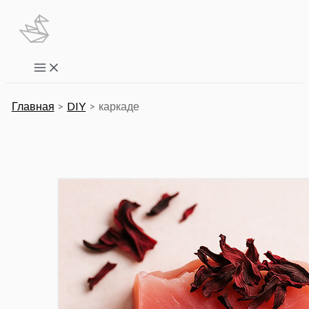
Перейти
к
содержимому
Main
Menu
Главная
DIY
каркаде