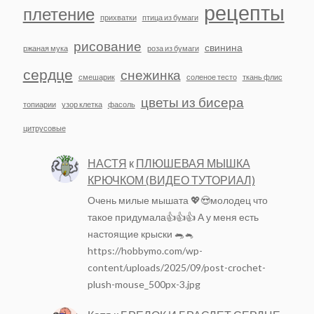
рецепты
плетение
прихватки
птица из бумаги
рисование
свинина
ржаная мука
роза из бумаги
сердце
снежинка
смешарик
соленое тесто
ткань флис
цветы из бисера
топиарии
узор клетка
фасоль
цитрусовые
НАСТЯ
к
ПЛЮШЕВАЯ МЫШКА
КРЮЧКОМ (ВИДЕО ТУТОРИАЛ)
Очень милые мышата 💖😍молодец что
такое придумала👍👍👍 А у меня есть
настоящие крыски 🐀🐁
https://hobbymo.com/wp-
content/uploads/2025/09/post-crochet-
plush-mouse_500px-3.jpg