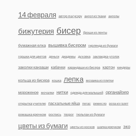
14 февраля
автор marycopy
ангел из ткани
ангелы
бисер
бижутерия
броши из ленты
вышивка бисером
бумажная елка
гирлянда из бумаги
горшки для цветов
деньги
диадемы
духовка
заклакдка-уголок
заколки канзаши
кабачки
картон
карандаши из бисера
киндеры
лепка
кольца из бисера
кошка
мозаика из плитки
нитки
органайзер
мороженое
мочалки
одежда для малышей
пасхальные яйца
открытка учителю
пегас
ремесло
роза из газет
ромашка крючком
роспись
творог
тюльпан из бумаги
цветы из бумаги
эко
цветы из носков
шапка крючком