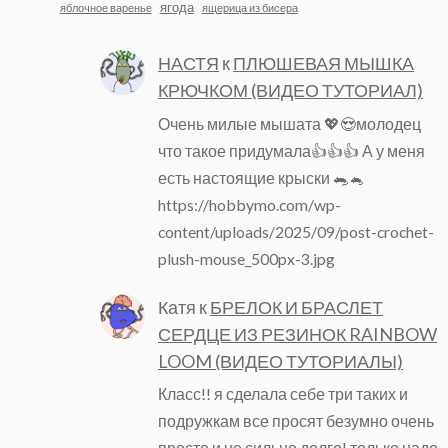
ягода
яблочное варенье
ящерица из бисера
НАСТЯ
к
ПЛЮШЕВАЯ МЫШКА
КРЮЧКОМ (ВИДЕО ТУТОРИАЛ)
Очень милые мышата 💖😍молодец
что такое придумала👍👍👍 А у меня
есть настоящие крыски 🐀🐁
https://hobbymo.com/wp-
content/uploads/2025/09/post-crochet-
plush-mouse_500px-3.jpg
Катя
к
БРЕЛОК И БРАСЛЕТ
СЕРДЦЕ ИЗ РЕЗИНОК RAINBOW
LOOM (ВИДЕО ТУТОРИАЛЫ)
Класс!! я сделала себе три таких и
подружкам все просят безумно очень
просто и не сильно долго! только надо