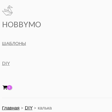
Перейти
к
содержимому
HOBBYMO
ШАБЛОНЫ
DIY
Главная
DIY
калька