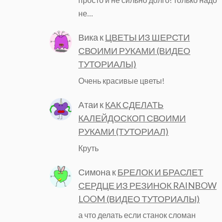
не…
Вика
к
ЦВЕТЫ ИЗ ШЕРСТИ
СВОИМИ РУКАМИ (ВИДЕО
ТУТОРИАЛЫ)
Очень красивые цветы!
Атаи
к
КАК СДЕЛАТЬ
КАЛЕЙДОСКОП СВОИМИ
РУКАМИ (ТУТОРИАЛ)
Круть
Симона
к
БРЕЛОК И БРАСЛЕТ
СЕРДЦЕ ИЗ РЕЗИНОК RAINBOW
LOOM (ВИДЕО ТУТОРИАЛЫ)
а что делать если станок сломан